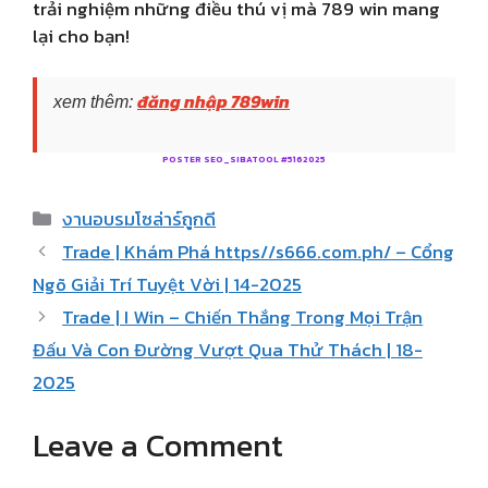
trải nghiệm những điều thú vị mà 789 win mang
lại cho bạn!
đăng nhập 789win
xem thêm:
POSTER SEO_SIBATOOL #5162025
งานอบรมโซล่าร์ถูกดี
Trade | Khám Phá https//s666.com.ph/ – Cổng
Ngõ Giải Trí Tuyệt Vời | 14-2025
Trade | I Win – Chiến Thắng Trong Mọi Trận
Đấu Và Con Đường Vượt Qua Thử Thách | 18-
2025
Leave a Comment