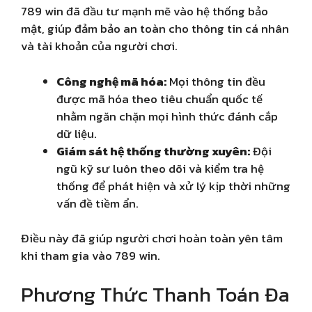
789 win đã đầu tư mạnh mẽ vào hệ thống bảo
mật, giúp đảm bảo an toàn cho thông tin cá nhân
và tài khoản của người chơi.
Công nghệ mã hóa:
Mọi thông tin đều
được mã hóa theo tiêu chuẩn quốc tế
nhằm ngăn chặn mọi hình thức đánh cắp
dữ liệu.
Giám sát hệ thống thường xuyên:
Đội
ngũ kỹ sư luôn theo dõi và kiểm tra hệ
thống để phát hiện và xử lý kịp thời những
vấn đề tiềm ẩn.
Điều này đã giúp người chơi hoàn toàn yên tâm
khi tham gia vào 789 win.
Phương Thức Thanh Toán Đa