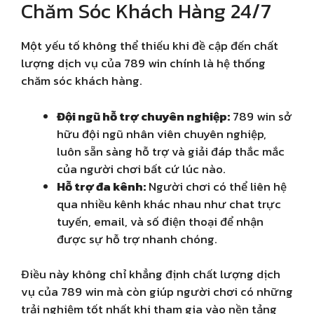
Chăm Sóc Khách Hàng 24/7
Một yếu tố không thể thiếu khi đề cập đến chất
lượng dịch vụ của 789 win chính là hệ thống
chăm sóc khách hàng.
Đội ngũ hỗ trợ chuyên nghiệp:
789 win sở
hữu đội ngũ nhân viên chuyên nghiệp,
luôn sẵn sàng hỗ trợ và giải đáp thắc mắc
của người chơi bất cứ lúc nào.
Hỗ trợ đa kênh:
Người chơi có thể liên hệ
qua nhiều kênh khác nhau như chat trực
tuyến, email, và số điện thoại để nhận
được sự hỗ trợ nhanh chóng.
Điều này không chỉ khẳng định chất lượng dịch
vụ của 789 win mà còn giúp người chơi có những
trải nghiệm tốt nhất khi tham gia vào nền tảng