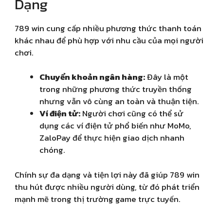
Dạng
789 win cung cấp nhiều phương thức thanh toán
khác nhau để phù hợp với nhu cầu của mọi người
chơi.
Chuyển khoản ngân hàng:
Đây là một
trong những phương thức truyền thống
nhưng vẫn vô cùng an toàn và thuận tiện.
Ví điện tử:
Người chơi cũng có thể sử
dụng các ví điện tử phổ biến như MoMo,
ZaloPay để thực hiện giao dịch nhanh
chóng.
Chính sự đa dạng và tiện lợi này đã giúp 789 win
thu hút được nhiều người dùng, từ đó phát triển
mạnh mẽ trong thị trường game trực tuyến.