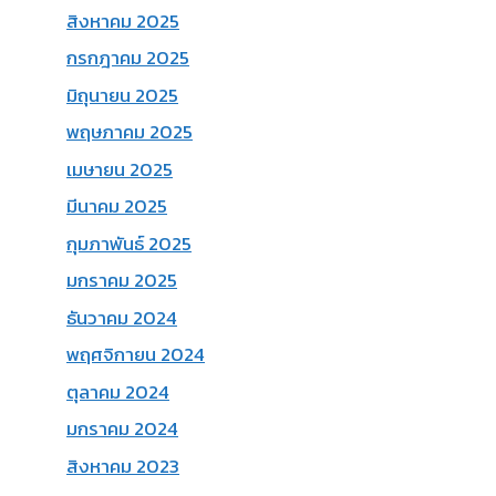
สิงหาคม 2025
กรกฎาคม 2025
มิถุนายน 2025
พฤษภาคม 2025
เมษายน 2025
มีนาคม 2025
กุมภาพันธ์ 2025
มกราคม 2025
ธันวาคม 2024
พฤศจิกายน 2024
ตุลาคม 2024
มกราคม 2024
สิงหาคม 2023