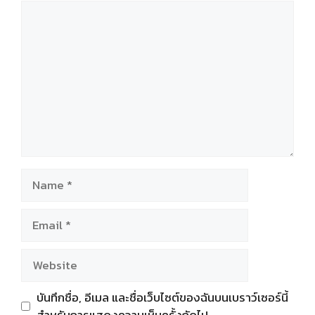
บันทึกชื่อ, อีเมล และชื่อเว็บไซต์ของฉันบนเบราว์เซอร์นี้
สำหรับการแสดงความเห็นครั้งถัดไป