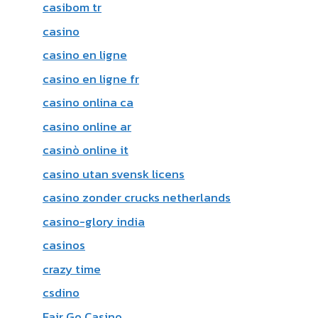
casibom tr
casino
casino en ligne
casino en ligne fr
casino onlina ca
casino online ar
casinò online it
casino utan svensk licens
casino zonder crucks netherlands
casino-glory india
casinos
crazy time
csdino
Fair Go Casino