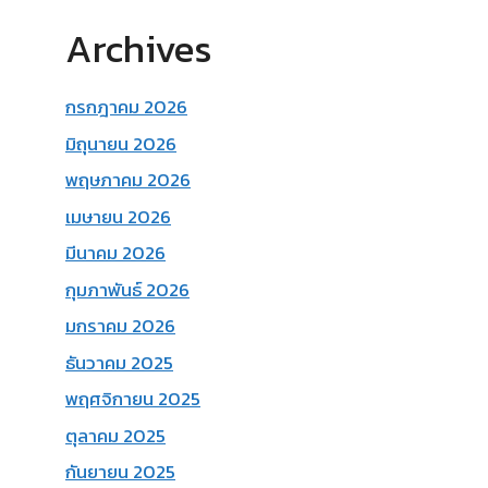
Archives
กรกฎาคม 2026
มิถุนายน 2026
พฤษภาคม 2026
เมษายน 2026
มีนาคม 2026
กุมภาพันธ์ 2026
มกราคม 2026
ธันวาคม 2025
พฤศจิกายน 2025
ตุลาคม 2025
กันยายน 2025