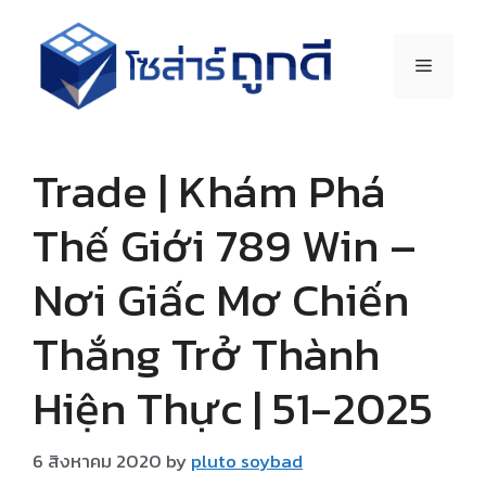
Trade | Khám Phá
Thế Giới 789 Win –
Nơi Giấc Mơ Chiến
Thắng Trở Thành
Hiện Thực | 51-2025
6 สิงหาคม 2020
by
pluto soybad