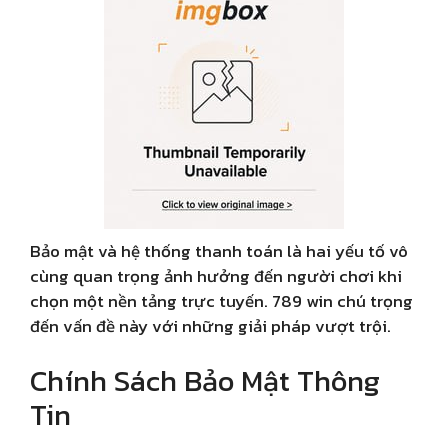
Bảo mật và hệ thống thanh toán là hai yếu tố vô
cùng quan trọng ảnh hưởng đến người chơi khi
chọn một nền tảng trực tuyến. 789 win chú trọng
đến vấn đề này với những giải pháp vượt trội.
Chính Sách Bảo Mật Thông
Tin