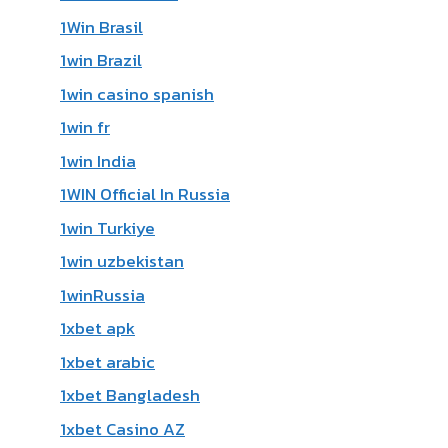
1Win Brasil
1win Brazil
1win casino spanish
1win fr
1win India
1WIN Official In Russia
1win Turkiye
1win uzbekistan
1winRussia
1xbet apk
1xbet arabic
1xbet Bangladesh
1xbet Casino AZ