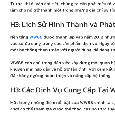
Trước khi đi vào chi tiết, chúng ta cần phải hiểu rõ
làm cho nó trở thành một trong những địa chỉ uy tín
H3: Lịch Sử Hình Thành và Phát
Nền tảng
WW88
được thành lập vào năm 2018 nhưng
vào sự đa dạng trong các sản phẩm dịch vụ. Ngay từ
một hệ thống thân thiện với người dùng, dễ dàng tru
WW88 còn chú trọng đến việc xây dựng mối quan h
khuyến mãi hấp dẫn và hỗ trợ tận tình. Với cam kế
đã không ngừng hoàn thiện và nâng cấp hệ thống.
H3: Các Dịch Vụ Cung Cấp Tại
Một trong những điểm nổi bật của WW88 chính là sự
chơi có thể tham gia cược thể thao, casino trực tuyế