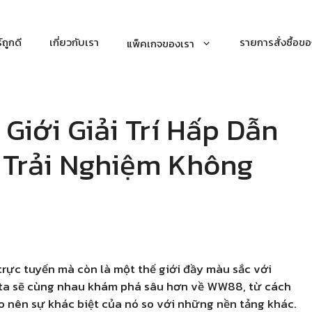
์ถูกดี
เกี่ยวกับเรา
รายการสั่งซื้อขอ
แพ็คเกจของเรา
Giới Giải Trí Hấp Dẫn
Trải Nghiệm Không
trực tuyến mà còn là một thế giới đầy màu sắc với
ng ta sẽ cùng nhau khám phá sâu hơn về WW88, từ cách
o nên sự khác biệt của nó so với những nền tảng khác.