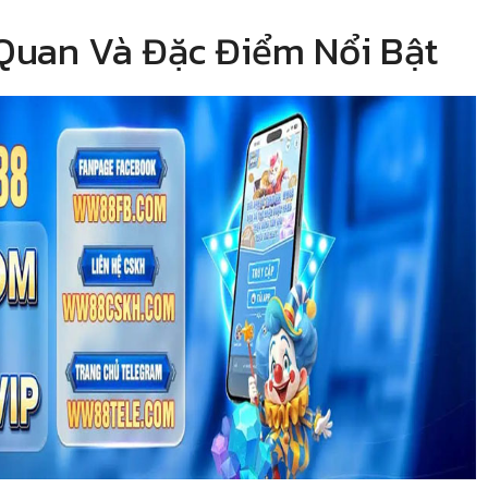
Quan Và Đặc Điểm Nổi Bật