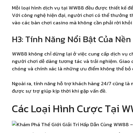
Mỗi loại hình dịch vụ tại WW88 đều được thiết kế để
Với công nghệ hiện đại, người chơi có thể thưởng t
vào các bàn chơi casino mà không cần phải rời khỏi
H3: Tính Năng Nổi Bật Của Nền
WW88 không chỉ dừng lại ở việc cung cấp dịch vụ ch
người chơi dễ dàng tương tác và trải nghiệm. Giao
chóng và chính xác là những ưu điểm không thể bỏ 
Ngoài ra, tính năng hỗ trợ khách hàng 24/7 cũng là
được sự trợ giúp kịp thời khi gặp vấn đề.
Các Loại Hình Cược Tại 