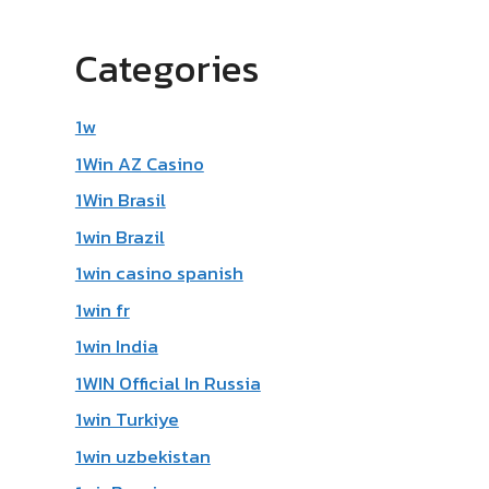
Categories
1w
1Win AZ Casino
1Win Brasil
1win Brazil
1win casino spanish
1win fr
1win India
1WIN Official In Russia
1win Turkiye
1win uzbekistan