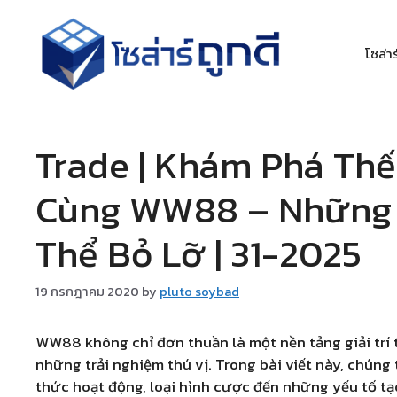
โซล่าร
Trade | Khám Phá Thế 
Cùng WW88 – Những 
Thể Bỏ Lỡ | 31-2025
19 กรกฎาคม 2020
by
pluto soybad
WW88 không chỉ đơn thuần là một nền tảng giải trí 
những trải nghiệm thú vị. Trong bài viết này, chú
thức hoạt động, loại hình cược đến những yếu tố tạ