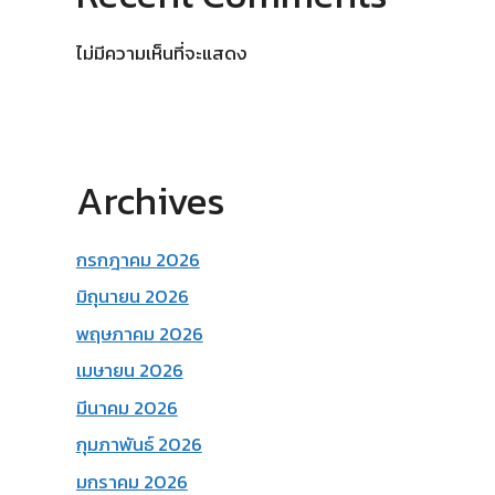
ไม่มีความเห็นที่จะแสดง
Archives
กรกฎาคม 2026
มิถุนายน 2026
พฤษภาคม 2026
เมษายน 2026
มีนาคม 2026
กุมภาพันธ์ 2026
มกราคม 2026