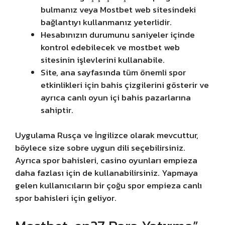
bulmanız veya Mostbet web sitesindeki
bağlantıyı kullanmanız yeterlidir.
Hesabınızın durumunu saniyeler içinde
kontrol edebilecek ve mostbet web
sitesinin işlevlerini kullanabile.
Site, ana sayfasında tüm önemli spor
etkinlikleri için bahis çizgilerini gösterir ve
ayrıca canlı oyun içi bahis pazarlarına
sahiptir.
Uygulama Rusça ve İngilizce olarak mevcuttur,
böylece size sobre uygun dili seçebilirsiniz.
Ayrıca spor bahisleri, casino oyunları empieza
daha fazlası için de kullanabilirsiniz. Yapmaya
gelen kullanıcıların bir çoğu spor empieza canlı
spor bahisleri için geliyor.