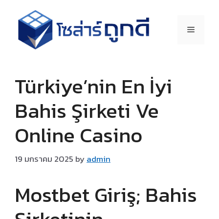
Türkiye’nin En İyi
Bahis Şirketi Ve
Online Casino
19 มกราคม 2025
by
admin
Mostbet Giriş; Bahis