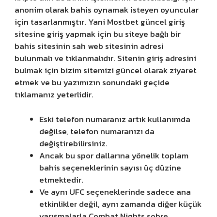
anonim olarak bahis oynamak isteyen oyuncular
için tasarlanmıştır. Yani Mostbet güncel giriş
sitesine giriş yapmak için bu siteye bağlı bir
bahis sitesinin sah web sitesinin adresi
bulunmalı ve tıklanmalıdır. Sitenin giriş adresini
bulmak için bizim sitemizi güncel olarak ziyaret
etmek ve bu yazımızın sonundaki geçide
tıklamanız yeterlidir.
Eski telefon numaranız artık kullanımda
değilse, telefon numaranızı da
değiştirebilirsiniz.
Ancak bu spor dallarına yönelik toplam
bahis seçeneklerinin sayısı üç düzine
etmektedir.
Ve aynı UFC seçeneklerinde sadece ana
etkinlikler değil, aynı zamanda diğer küçük
yarışmalarla Combat Nights sobre