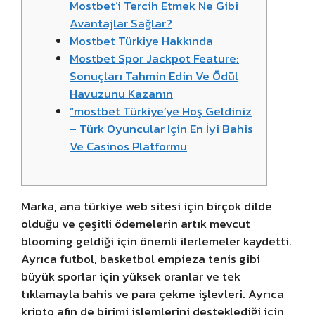
Mostbet’i Tercih Etmek Ne Gibi
Avantajlar Sağlar?
Mostbet Türkiye Hakkında
Mostbet Spor Jackpot Feature:
Sonuçları Tahmin Edin Ve Ödül
Havuzunu Kazanın
“mostbet Türkiye’ye Hoş Geldiniz
– Türk Oyuncular Için En İyi Bahis
Ve Casinos Platformu
Marka, ana türkiye web sitesi için birçok dilde
olduğu ve çeşitli ödemelerin artık mevcut
blooming geldiği için önemli ilerlemeler kaydetti.
Ayrıca futbol, basketbol empieza tenis gibi
büyük sporlar için yüksek oranlar ve tek
tıklamayla bahis ve para çekme işlevleri. Ayrıca
kripto afin de birimi işlemlerini desteklediği için