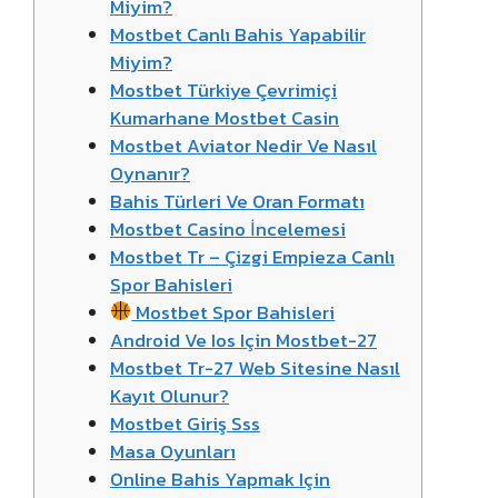
Miyim?
Mostbet Canlı Bahis Yapabilir
Miyim?
Mostbet Türkiye Çevrimiçi
Kumarhane Mostbet Casin
Mostbet Aviator Nedir Ve Nasıl
Oynanır?
Bahis Türleri Ve Oran Formatı
Mostbet Casino İncelemesi
Mostbet Tr – Çizgi Empieza Canlı
Spor Bahisleri
Mostbet Spor Bahisleri
Android Ve Ios Için Mostbet-27
Mostbet Tr-27 Web Sitesine Nasıl
Kayıt Olunur?
Mostbet Giriş Sss
Masa Oyunları
Online Bahis Yapmak Için