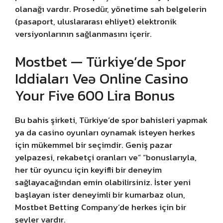
olanağı vardır. Prosedür, yönetime sah belgelerin
(pasaport, uluslararası ehliyet) elektronik
versiyonlarının sağlanmasını içerir.
Mostbet — Türkiye’de Spor
Iddiaları Veə Online Casino
Your Five 600 Lira Bonus
Bu bahis şirketi, Türkiye’de spor bahisleri yapmak
ya da casino oyunları oynamak isteyen herkes
için mükemmel bir seçimdir. Geniş pazar
yelpazesi, rekabetçi oranları ve” “bonuslarıyla,
her tür oyuncu için keyifli bir deneyim
sağlayacağından emin olabilirsiniz. İster yeni
başlayan ister deneyimli bir kumarbaz olun,
Mostbet Betting Company’de herkes için bir
şeyler vardır.