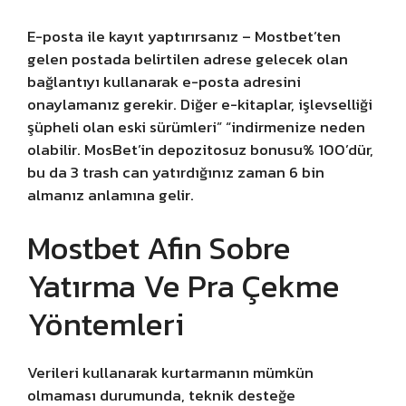
E-posta ile kayıt yaptırırsanız – Mostbet’ten
gelen postada belirtilen adrese gelecek olan
bağlantıyı kullanarak e-posta adresini
onaylamanız gerekir. Diğer e-kitaplar, işlevselliği
şüpheli olan eski sürümleri” “indirmenize neden
olabilir. MosBet’in depozitosuz bonusu% 100’dür,
bu da 3 trash can yatırdığınız zaman 6 bin
almanız anlamına gelir.
Mostbet Afin Sobre
Yatırma Ve Pra Çekme
Yöntemleri
Verileri kullanarak kurtarmanın mümkün
olmaması durumunda, teknik desteğe