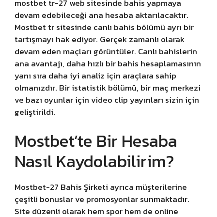
mostbet tr-27 web sitesinde bahis yapmaya
devam edebileceği ana hesaba aktarılacaktır.
Mostbet tr sitesinde canlı bahis bölümü ayrı bir
tartışmayı hak ediyor. Gerçek zamanlı olarak
devam eden maçları görüntüler. Canlı bahislerin
ana avantajı, daha hızlı bir bahis hesaplamasının
yanı sıra daha iyi analiz için araçlara sahip
olmanızdır. Bir istatistik bölümü, bir maç merkezi
ve bazı oyunlar için video clip yayınları sizin için
geliştirildi.
Mostbet’te Bir Hesaba
Nasıl Kaydolabilirim?
Mostbet-27 Bahis Şirketi ayrıca müşterilerine
çeşitli bonuslar ve promosyonlar sunmaktadır.
Site düzenli olarak hem spor hem de online