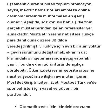
Eşzamanlı olarak sunulan toplam promosyon
sayısı, mevcut bahis siteleri empieza online
casinolar arasında muhtemelen en geniş
olanıdır. Aşağıda, söz konusu bahis şirketinin
gerçek müşterilerinden gelen referanslar yer
almaktadır. MostBet’in resmi net sitesi Türkçe
para dahil olmak üzere 38 dilde
yerelleştirilmiştir. Türkiye için ayrı bir alan yoktur
– çeviri sürümünü değiştirmek, ekranın üst
kısmındaki simgeler arasında geçiş yaparak
yapılır, bu da ekran görüntüsünde açıkça
görülebilir. Ülkenizdeki resmi website sitesine
nasıl erişeceğinize ilişkin ayrıntıları içeren
MostBet Giriş bilgileri. Evet, Mostbet Türkiye’de
spor bahisleri için yasal ve güvenli bir
platformdur.
Otomatik geçiş için içindeki programı