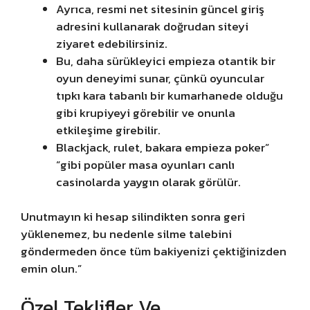
Ayrıca, resmi net sitesinin güncel giriş
adresini kullanarak doğrudan siteyi
ziyaret edebilirsiniz.
Bu, daha sürükleyici empieza otantik bir
oyun deneyimi sunar, çünkü oyuncular
tıpkı kara tabanlı bir kumarhanede olduğu
gibi krupiyeyi görebilir ve onunla
etkileşime girebilir.
Blackjack, rulet, bakara empieza poker”
“gibi popüler masa oyunları canlı
casinolarda yaygın olarak görülür.
Unutmayın ki hesap silindikten sonra geri
yüklenemez, bu nedenle silme talebini
göndermeden önce tüm bakiyenizi çektiğinizden
emin olun.”
Özel Teklifler Ve