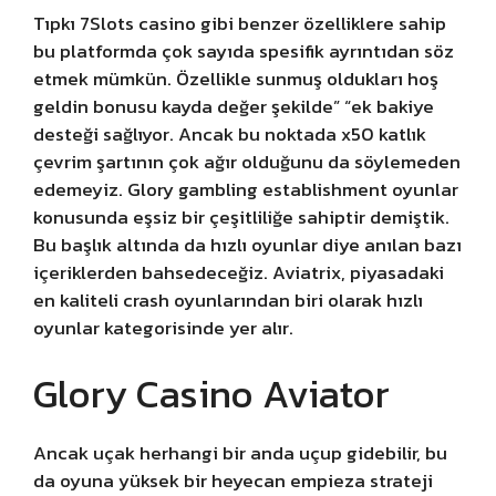
Tıpkı 7Slots casino gibi benzer özelliklere sahip
bu platformda çok sayıda spesifik ayrıntıdan söz
etmek mümkün. Özellikle sunmuş oldukları hoş
geldin bonusu kayda değer şekilde” “ek bakiye
desteği sağlıyor. Ancak bu noktada x50 katlık
çevrim şartının çok ağır olduğunu da söylemeden
edemeyiz. Glory gambling establishment oyunlar
konusunda eşsiz bir çeşitliliğe sahiptir demiştik.
Bu başlık altında da hızlı oyunlar diye anılan bazı
içeriklerden bahsedeceğiz. Aviatrix, piyasadaki
en kaliteli crash oyunlarından biri olarak hızlı
oyunlar kategorisinde yer alır.
Glory Casino Aviator
Ancak uçak herhangi bir anda uçup gidebilir, bu
da oyuna yüksek bir heyecan empieza strateji