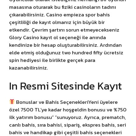
masasına oturarak bu fiziki casinoların tadını
çıkarabilirsiniz. Casino empieza spor bahis
çeşitliliği de kayıt olmanız için büyük bir
etkendir. Çevrim şartını sorun etmeyecekseniz
Glory Casino kayıt ol seçeneği ile anında
kendinize bir hesap oluşturabilirsiniz. Ardından
elde etmiş olduğunuz two hundred fifty ücretsiz
spin hediyesi ile birlikte gerçek para
kazanabilirsiniz.
In Resmi Sitesinde Kayıt
Bonuslar ve Bahis SeçenekleriYeni üyelere
özel 7500 TL’ye kadar hoşgeldin bonusu ve %750
ilk yatırım bonusu” “sunuyoruz. Ayrıca, prematch,
canlı bahis, sıra bahisi, sipariş, ekspres bahis, seri
bahis ve handikap gibi çeşitli bahis seçenekleri