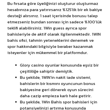
Bu fırsata göre üyeliğinizi oluşturur oluşturmaz
hesabınıza para yatırırsanız %125’lik bir ek bakiye
desteği alırsınız. 1 saat içerisinde bonusu talep
etmezseniz bundan sonrası için sadece %100’lük
teklifi alabilirsiniz. 1Win guess ayrıca spor
bahisleriyle de aktif olarak ilgilenmektedir. 1WIN
bahis ofisi, tahmin yeteneklerini denemek ve
spor hakkındaki bilgisiyle beraber kazanmak
isteyenler için mükemmel bir platformdur.
Glory casino oyunlar konusunda eşsiz bir
çeşitliliğe sahiptir demiştik.
Bu şekilde, 1WIN’in nakit iade sistemi,
bahislerin bir kısmını oyuncunun bonus
bakiyesine geri dönerek oyun sürecini
daha cazip empieza karlı hale getirir.
Bu şekilde, 1Win Bahis spor bahisleri için
potansiyelinizi artırma konusunda