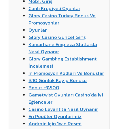
Mobil Giriş
Canlı Krupiyeli Oyunlar
Glory Casino Turkey Bonus Ve
Promosyonlar
Oyunlar
Glory Casino Güncel Giriş
Kumarhane Empieza Slotlarda
Nasıl Oynanır
Glory Gambling Establishment
İncelemesi
In Promosyon Kodları Ve Bonuslar
%10 Günlük Kayıp Bonusu
Bonus +%500
Gametwist Oyunları Casino’da Iyi
Eğlenceler
Casino Levant’ta Nasıl Oynanır
En Popüler Oyunlarimiz
Android Için 1win Resmi