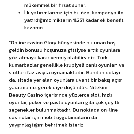
mükemmel bir fırsat sunar.
İlk yatırımlarınız için bu özel kampanya ile
yatırdığınız miktarın %25’i kadar ek benefit
kazanın.
“Online casino Glory bünyesinde bulunan hoş
geldin bonusu hoşunuza gittiyse artık oyunlara
göz atmaya karar vermiş olabilirsiniz. Türk
kumarbazlar genellikle krupiyeli canlı oyunları ve
slotları fazlasıyla oynamaktadır. Bundan dolayı
da, sitede yer alan oyunlara uvant bir bakış açısı
yaratmamız gerek diye düşündük. Nitekim
Beauty Casino içerisinde yüzlerce slot, hızlı
oyunlar, poker ve pasta oyunları gibi çok çeşitli
seçenekler bulunmaktadır. Bu noktada on-line
casinolar için mobil uygulamaların da
yaygınlaştığını belirtmek isteriz.