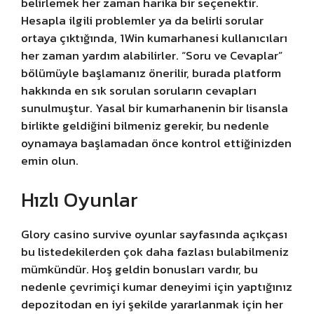
belirlemek her zaman harika bir seçenektir.
Hesapla ilgili problemler ya da belirli sorular
ortaya çıktığında, 1Win kumarhanesi kullanıcıları
her zaman yardım alabilirler. “Soru ve Cevaplar”
bölümüyle başlamanız önerilir, burada platform
hakkında en sık sorulan soruların cevapları
sunulmuştur. Yasal bir kumarhanenin bir lisansla
birlikte geldiğini bilmeniz gerekir, bu nedenle
oynamaya başlamadan önce kontrol ettiğinizden
emin olun.
Hızlı Oyunlar
Glory casino survive oyunlar sayfasında açıkçası
bu listedekilerden çok daha fazlası bulabilmeniz
mümkündür. Hoş geldin bonusları vardır, bu
nedenle çevrimiçi kumar deneyimi için yaptığınız
depozitodan en iyi şekilde yararlanmak için her