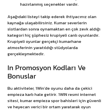
hazırlanmış seçenekler vardır.
Aşağıdaki listeyi takip ederek ihtiyacınız olan
kaynağa ulaşabilirsiniz. Kumar severlerin
slotlardan sonra oynamaktan en çok zevk aldığı
kategori hiç şüphesiz krupiyeli canlı oyunlardır.
Krupiyeli oyunlar gerçekçi kumarhane
atmosferinin yaratıldığı stüdyolarda
gerçekleşmektedir.
In Promosyon Kodları Ve
Bonuslar
Bu aktiviteler, 1Win’de oyunu daha da çekici
empieza karlı hale getirir. 1WIN resmi internet
sitesi, kumar empieza spor bahisleri için güvenli
ve heyecan verici bir ortam yaratarak oyun