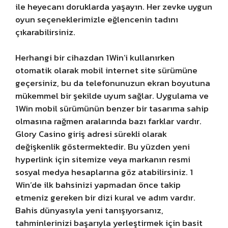
ile heyecanı doruklarda yaşayın. Her zevke uygun
oyun seçeneklerimizle eğlencenin tadını
çıkarabilirsiniz.
Herhangi bir cihazdan 1Win’i kullanırken
otomatik olarak mobil internet site sürümüne
geçersiniz, bu da telefonunuzun ekran boyutuna
mükemmel bir şekilde uyum sağlar. Uygulama ve
1Win mobil sürümünün benzer bir tasarıma sahip
olmasına rağmen aralarında bazı farklar vardır.
Glory Casino giriş adresi sürekli olarak
değişkenlik göstermektedir. Bu yüzden yeni
hyperlink için sitemize veya markanın resmi
sosyal medya hesaplarına göz atabilirsiniz. 1
Win’de ilk bahsinizi yapmadan önce takip
etmeniz gereken bir dizi kural ve adım vardır.
Bahis dünyasıyla yeni tanışıyorsanız,
tahminlerinizi başarıyla yerleştirmek için basit