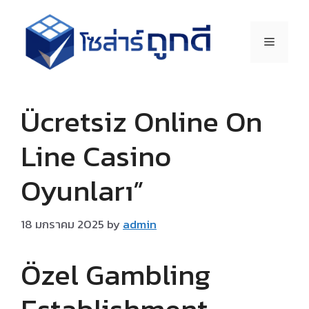
Ücretsiz Online On
Line Casino
Oyunları”
18 มกราคม 2025
by
admin
Özel Gambling