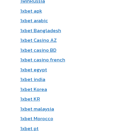
1winRussia
1xbet apk
1xbet arabic
1xbet Bangladesh
1xbet Casino AZ
1xbet casino BD
1xbet casino french
1xbet egypt
1xbet india
1xbet Korea
1xbet KR
1xbet malaysia
1xbet Morocco
1xbet pt