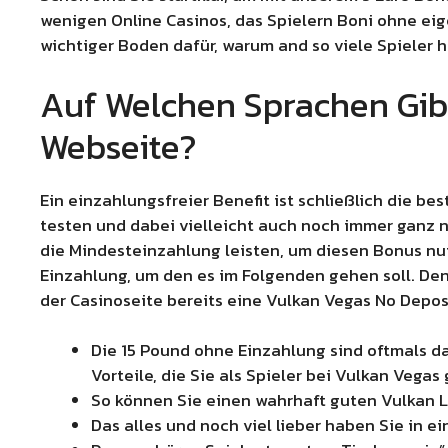
wenigen Online Casinos, das Spielern Boni ohne eig
wichtiger Boden dafür, warum and so viele Spieler h
Auf Welchen Sprachen Gib
Webseite?
Ein einzahlungsfreier Benefit ist schließlich die be
testen und dabei vielleicht auch noch immer ganz n
die Mindesteinzahlung leisten, um diesen Bonus n
Einzahlung, um den es im Folgenden gehen soll. Denn
der Casinoseite bereits eine Vulkan Vegas No Depos
Die 15 Pound ohne Einzahlung sind oftmals da
Vorteile, die Sie als Spieler bei Vulkan Vega
So können Sie einen wahrhaft guten Vulkan 
Das alles und noch viel lieber haben Sie in e