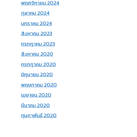
พฤศจิกายน 2024
ตุลาคม 2024
มกราคม 2024
สิงหาคม 2023
กรกฎาคม 2023
สิงหาคม 2020
กรกฎาคม 2020
มิถุนายน 2020
พฤษภาคม 2020
เมษายน 2020
มีนาคม 2020
กุมภาพันธ์ 2020