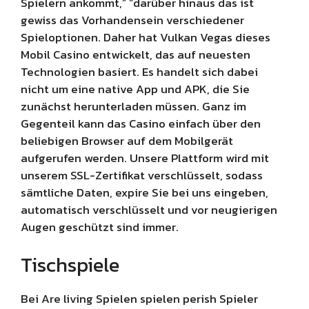
Spielern ankommt,” “darüber hinaus das ist
gewiss das Vorhandensein verschiedener
Spieloptionen. Daher hat Vulkan Vegas dieses
Mobil Casino entwickelt, das auf neuesten
Technologien basiert. Es handelt sich dabei
nicht um eine native App und APK, die Sie
zunächst herunterladen müssen. Ganz im
Gegenteil kann das Casino einfach über den
beliebigen Browser auf dem Mobilgerät
aufgerufen werden. Unsere Plattform wird mit
unserem SSL-Zertifikat verschlüsselt, sodass
sämtliche Daten, expire Sie bei uns eingeben,
automatisch verschlüsselt und vor neugierigen
Augen geschützt sind immer.
Tischspiele
Bei Are living Spielen spielen perish Spieler