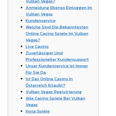
Vulkan Vegas?
Anmeldung Ebenso Einloggen Im
Vulkan Vegas
Kundenservice
Welche Sind Die Bekanntesten
Online Casino Spiele Im Vulkan
Vegas?
Live Casino
Zuverlässiger Und
Professioneller Kundensupport
Unser Kundenservice Ist Immer
Für Sie Da
Ist Das Online Casino In
Österreich Erlaubt?
Vulkan Vegas Registrierung
Alle Casino Spiele Bei Vulkan
Vegas
Insta Spiele