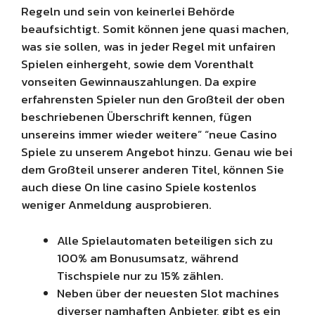
Regeln und sein von keinerlei Behörde
beaufsichtigt. Somit können jene quasi machen,
was sie sollen, was in jeder Regel mit unfairen
Spielen einhergeht, sowie dem Vorenthalt
vonseiten Gewinnauszahlungen. Da expire
erfahrensten Spieler nun den Großteil der oben
beschriebenen Überschrift kennen, fügen
unsereins immer wieder weitere” “neue Casino
Spiele zu unserem Angebot hinzu. Genau wie bei
dem Großteil unserer anderen Titel, können Sie
auch diese On line casino Spiele kostenlos
weniger Anmeldung ausprobieren.
Alle Spielautomaten beteiligen sich zu
100% am Bonusumsatz, während
Tischspiele nur zu 15% zählen.
Neben über der neuesten Slot machines
diverser namhaften Anbieter, gibt es ein