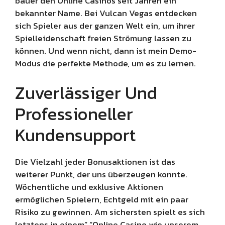
bauer den Online Casinos seit Jahren ein
bekannter Name. Bei Vulcan Vegas entdecken
sich Spieler aus der ganzen Welt ein, um ihrer
Spielleidenschaft freien Strömung lassen zu
können. Und wenn nicht, dann ist mein Demo-
Modus die perfekte Methode, um es zu lernen.
Zuverlässiger Und
Professioneller
Kundensupport
Die Vielzahl jeder Bonusaktionen ist das
weiterer Punkt, der uns überzeugen konnte.
Wöchentliche und exklusive Aktionen
ermöglichen Spielern, Echtgeld mit ein paar
Risiko zu gewinnen. Am sichersten spielt es sich
letztens in einem” “Online Casino wie unserem,