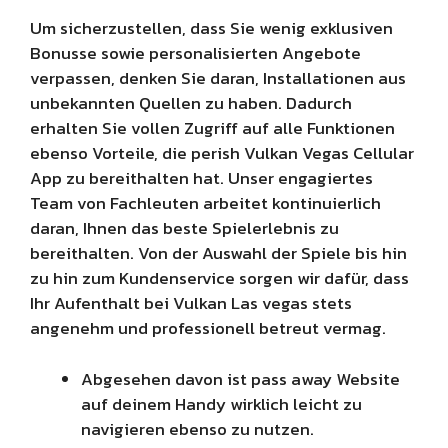
Um sicherzustellen, dass Sie wenig exklusiven
Bonusse sowie personalisierten Angebote
verpassen, denken Sie daran, Installationen aus
unbekannten Quellen zu haben. Dadurch
erhalten Sie vollen Zugriff auf alle Funktionen
ebenso Vorteile, die perish Vulkan Vegas Cellular
App zu bereithalten hat. Unser engagiertes
Team von Fachleuten arbeitet kontinuierlich
daran, Ihnen das beste Spielerlebnis zu
bereithalten. Von der Auswahl der Spiele bis hin
zu hin zum Kundenservice sorgen wir dafür, dass
Ihr Aufenthalt bei Vulkan Las vegas stets
angenehm und professionell betreut vermag.
Abgesehen davon ist pass away Website
auf deinem Handy wirklich leicht zu
navigieren ebenso zu nutzen.