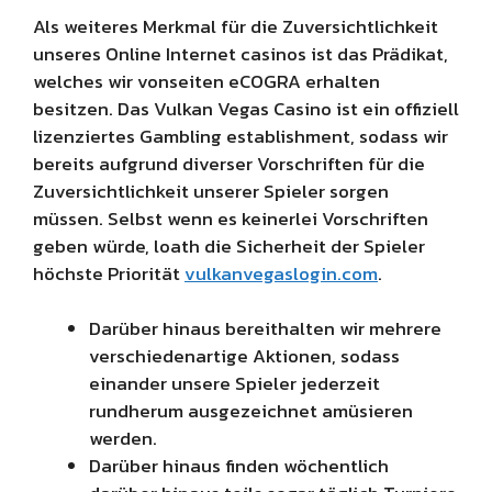
Als weiteres Merkmal für die Zuversichtlichkeit
unseres Online Internet casinos ist das Prädikat,
welches wir vonseiten eCOGRA erhalten
besitzen. Das Vulkan Vegas Casino ist ein offiziell
lizenziertes Gambling establishment, sodass wir
bereits aufgrund diverser Vorschriften für die
Zuversichtlichkeit unserer Spieler sorgen
müssen. Selbst wenn es keinerlei Vorschriften
geben würde, loath die Sicherheit der Spieler
höchste Priorität
vulkanvegaslogin.com
.
Darüber hinaus bereithalten wir mehrere
verschiedenartige Aktionen, sodass
einander unsere Spieler jederzeit
rundherum ausgezeichnet amüsieren
werden.
Darüber hinaus finden wöchentlich