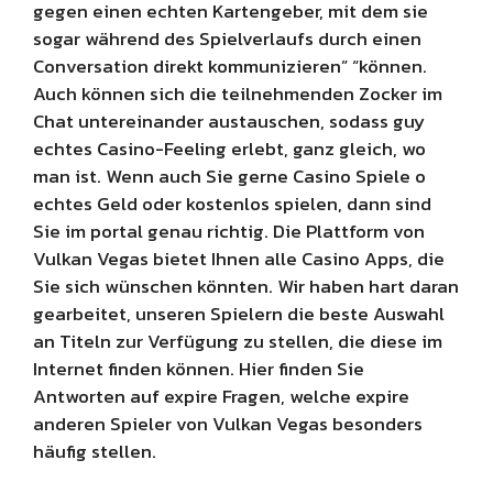
gegen einen echten Kartengeber, mit dem sie
sogar während des Spielverlaufs durch einen
Conversation direkt kommunizieren” “können.
Auch können sich die teilnehmenden Zocker im
Chat untereinander austauschen, sodass guy
echtes Casino-Feeling erlebt, ganz gleich, wo
man ist. Wenn auch Sie gerne Casino Spiele o
echtes Geld oder kostenlos spielen, dann sind
Sie im portal genau richtig. Die Plattform von
Vulkan Vegas bietet Ihnen alle Casino Apps, die
Sie sich wünschen könnten. Wir haben hart daran
gearbeitet, unseren Spielern die beste Auswahl
an Titeln zur Verfügung zu stellen, die diese im
Internet finden können. Hier finden Sie
Antworten auf expire Fragen, welche expire
anderen Spieler von Vulkan Vegas besonders
häufig stellen.