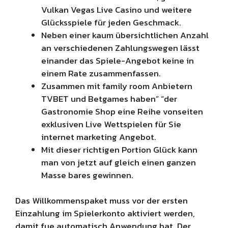
Vulkan Vegas Live Casino und weitere
Glücksspiele für jeden Geschmack.
Neben einer kaum übersichtlichen Anzahl
an verschiedenen Zahlungswegen lässt
einander das Spiele-Angebot keine in
einem Rate zusammenfassen.
Zusammen mit family room Anbietern
TVBET und Betgames haben” “der
Gastronomie Shop eine Reihe vonseiten
exklusiven Live Wettspielen für Sie
internet marketing Angebot.
Mit dieser richtigen Portion Glück kann
man von jetzt auf gleich einen ganzen
Masse bares gewinnen.
Das Willkommenspaket muss vor der ersten
Einzahlung im Spielerkonto aktiviert werden,
damit fue automatisch Anwendung hat. Der