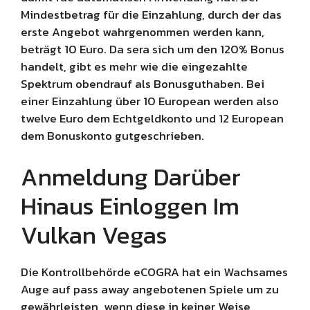
Mindestbetrag für die Einzahlung, durch der das
erste Angebot wahrgenommen werden kann,
beträgt 10 Euro. Da sera sich um den 120% Bonus
handelt, gibt es mehr wie die eingezahlte
Spektrum obendrauf als Bonusguthaben. Bei
einer Einzahlung über 10 European werden also
twelve Euro dem Echtgeldkonto und 12 European
dem Bonuskonto gutgeschrieben.
Anmeldung Darüber
Hinaus Einloggen Im
Vulkan Vegas
Die Kontrollbehörde eCOGRA hat ein Wachsames
Auge auf pass away angebotenen Spiele um zu
gewährleisten, wenn diese in keiner Weise