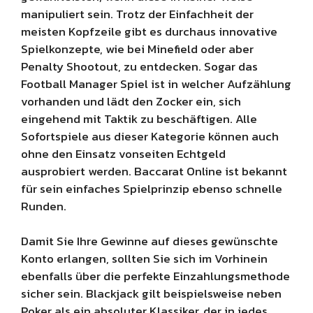
manipuliert sein. Trotz der Einfachheit der
meisten Kopfzeile gibt es durchaus innovative
Spielkonzepte, wie bei Minefield oder aber
Penalty Shootout, zu entdecken. Sogar das
Football Manager Spiel ist in welcher Aufzählung
vorhanden und lädt den Zocker ein, sich
eingehend mit Taktik zu beschäftigen. Alle
Sofortspiele aus dieser Kategorie können auch
ohne den Einsatz vonseiten Echtgeld
ausprobiert werden. Baccarat Online ist bekannt
für sein einfaches Spielprinzip ebenso schnelle
Runden.
Damit Sie Ihre Gewinne auf dieses gewünschte
Konto erlangen, sollten Sie sich im Vorhinein
ebenfalls über die perfekte Einzahlungsmethode
sicher sein. Blackjack gilt beispielsweise neben
Poker als ein absoluter Klassiker, der in jedes