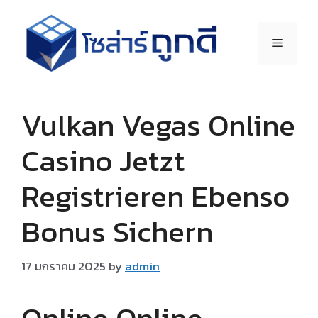
Vulkan Vegas Online
Casino Jetzt
Registrieren Ebenso
Bonus Sichern
17 มกราคม 2025
by
admin