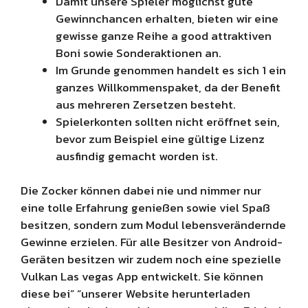
Damit unsere Spieler möglichst gute
Gewinnchancen erhalten, bieten wir eine
gewisse ganze Reihe a good attraktiven
Boni sowie Sonderaktionen an.
Im Grunde genommen handelt es sich 1 ein
ganzes Willkommenspaket, da der Benefit
aus mehreren Zersetzen besteht.
Spielerkonten sollten nicht eröffnet sein,
bevor zum Beispiel eine gültige Lizenz
ausfindig gemacht worden ist.
Die Zocker können dabei nie und nimmer nur
eine tolle Erfahrung genießen sowie viel Spaß
besitzen, sondern zum Modul lebensverändernde
Gewinne erzielen. Für alle Besitzer von Android-
Geräten besitzen wir zudem noch eine spezielle
Vulkan Las vegas App entwickelt. Sie können
diese bei” “unserer Website herunterladen