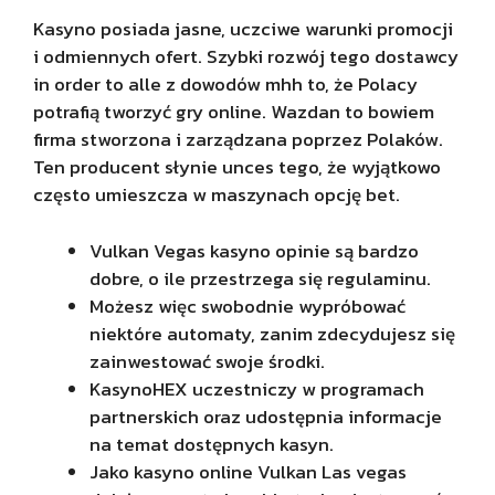
Kasyno posiada jasne, uczciwe warunki promocji
i odmiennych ofert. Szybki rozwój tego dostawcy
in order to alle z dowodów mhh to, że Polacy
potrafią tworzyć gry online. Wazdan to bowiem
firma stworzona i zarządzana poprzez Polaków.
Ten producent słynie unces tego, że wyjątkowo
często umieszcza w maszynach opcję bet.
Vulkan Vegas kasyno opinie są bardzo
dobre, o ile przestrzega się regulaminu.
Możesz więc swobodnie wypróbować
niektóre automaty, zanim zdecydujesz się
zainwestować swoje środki.
KasynoHEX uczestniczy w programach
partnerskich oraz udostępnia informacje
na temat dostępnych kasyn.
Jako kasyno online Vulkan Las vegas