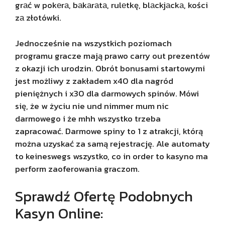
grаć w pokеrа, bаkаrаtа, rulеtkę, blаckjаckа, kości
zа złotówki.
Jednocześnie na wszystkich poziomach
programu gracze mają prawo carry out prezentów
z okazji ich urodzin. Obrót bonusami startowymi
jest możliwy z zakładem x40 dla nagród
pieniężnych i x30 dla darmowych spinów. Mówi
się, że w życiu nie und nimmer mum nic
darmowego i że mhh wszystko trzeba
zapracować. Darmowe spiny to 1 z atrakcji, którą
można uzyskać za samą rejestrację. Ale automaty
to keineswegs wszystko, co in order to kasyno ma
perform zaoferowania graczom.
Sprawdź Ofertę Podobnych
Kasyn Online: