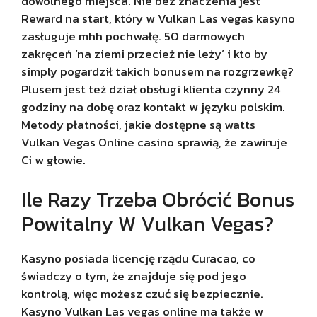
dowolnego miejsca. Nie bez znaczenia jest
Reward na start, który w Vulkan Las vegas kasyno
zasługuje mhh pochwałę. 50 darmowych
zakręceń ‘na ziemi przecież nie leży’ i kto by
simply pogardził takich bonusem na rozgrzewkę?
Plusem jest też dział obsługi klienta czynny 24
godziny na dobę oraz kontakt w języku polskim.
Metody płatności, jakie dostępne są watts
Vulkan Vegas Online casino sprawią, że zawiruje
Ci w głowie.
Ile Razy Trzeba Obrócić Bonus
Powitalny W Vulkan Vegas?
Kasyno posiada licencję rządu Curacao, co
świadczy o tym, że znajduje się pod jego
kontrolą, więc możesz czuć się bezpiecznie.
Kasyno Vulkan Las vegas online ma także w