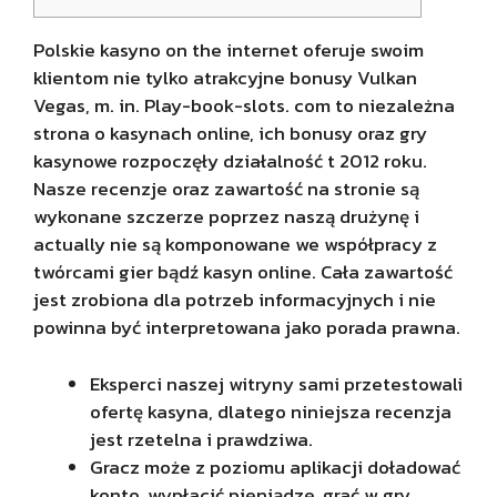
Polskie kasyno on the internet oferuje swoim
klientom nie tylko atrakcyjne bonusy Vulkan
Vegas, m. in. Play-book-slots. com to niezależna
strona o kasynach online, ich bonusy oraz gry
kasynowe rozpoczęły działalność t 2012 roku.
Nasze recenzje oraz zawartość na stronie są
wykonane szczerze poprzez naszą drużynę i
actually nie są komponowane we współpracy z
twórcami gier bądź kasyn online. Cała zawartość
jest zrobiona dla potrzeb informacyjnych i nie
powinna być interpretowana jako porada prawna.
Eksperci naszej witryny sami przetestowali
ofertę kasyna, dlatego niniejsza recenzja
jest rzetelna i prawdziwa.
Gracz może z poziomu aplikacji doładować
konto, wypłacić pieniądze, grać w gry,