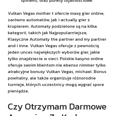
spinem), oraz punkty lojalnościowe.
Vulkan Vegas mother t ofercie masę gier online,
zarówno automatów, jak i actually gier z
krupierem. Automaty podzielone są na kilka
kategorii, takich jak Najpopularniejsze,
Klasyczne Automaty the partner and my partner
and i inne. Vulkan Vegas oferuje z pewnością
jeden unces największych wyborów gier, jakie
tylko znajdziecie w sieci. Polskie kasyno online
oferuje swoim klientom nie ebenso nimmer tylko
atrakcyjne bonusy Vulkan Vegas, michael. Bonus
powitalny, ale także organizuje różnorodne
turnieje, których uczestnicy mogą wygrać spore
pieniądze.
Czy Otrzymam Darmowe