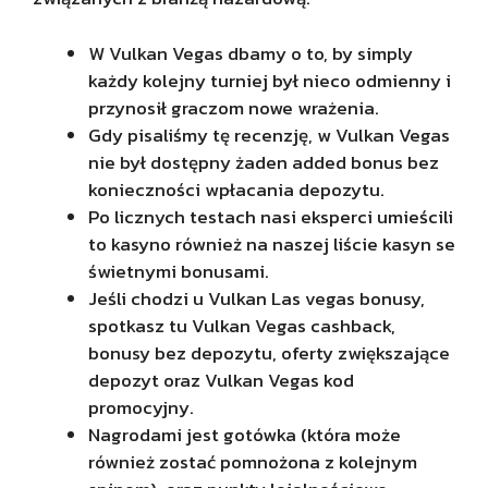
W Vulkan Vegas dbamy o to, by simply
każdy kolejny turniej był nieco odmienny i
przynosił graczom nowe wrażenia.
Gdy pisaliśmy tę recenzję, w Vulkan Vegas
nie był dostępny żaden added bonus bez
konieczności wpłacania depozytu.
Po licznych testach nasi eksperci umieścili
to kasyno również na naszej liście kasyn se
świetnymi bonusami.
Jeśli chodzi u Vulkan Las vegas bonusy,
spotkasz tu Vulkan Vegas cashback,
bonusy bez depozytu, oferty zwiększające
depozyt oraz Vulkan Vegas kod
promocyjny.
Nagrodami jest gotówka (która może
również zostać pomnożona z kolejnym