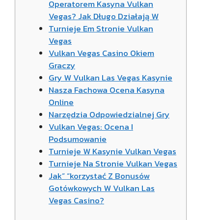
Operatorem Kasyna Vulkan
Vegas? Jak Długo Działają W
Turnieje Em Stronie Vulkan
Vegas
Vulkan Vegas Casino Okiem
Graczy
Gry W Vulkan Las Vegas Kasynie
Nasza Fachowa Ocena Kasyna
Online
Narzędzia Odpowiedzialnej Gry
Vulkan Vegas: Ocena I
Podsumowanie
Turnieje W Kasynie Vulkan Vegas
Turnieje Na Stronie Vulkan Vegas
Jak” “korzystać Z Bonusów
Gotówkowych W Vulkan Las
Vegas Casino?