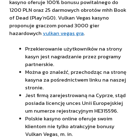
kasyno oferuje 100% bonusu powitalnego do
1200 PLN oraz 25 darmowych obrotów mhh Book
of Dead (Play’nGO). Vulkan Vegas kasyno
proponuje graczom ponad 3000 gier
hazardowych
vulkan vegas gra
.
Przekierowanie użytkowników na strony
kasyn jest nagradzanie przez programy
partnerskie.
Można go znaleźć, przechodząc na stronę
kasyna za pośrednictwem linku na naszej
stronie.
Jest firmą zarejestrowaną na Cyprze, stąd
posiada licencję unces Unii Europejskiej
um numerze rejestracyjnym HE315596.
Polskie kasyno online oferuje swoim
klientom nie tylko atrakcyjne bonusy
Vulkan Vegas, m. in.