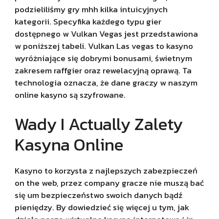
podzieliliśmy gry mhh kilka intuicyjnych
kategorii. Specyfika każdego typu gier
dostępnego w Vulkan Vegas jest przedstawiona
w poniższej tabeli. Vulkan Las vegas to kasyno
wyróżniające się dobrymi bonusami, świetnym
zakresem raffgier oraz rewelacyjną oprawą. Ta
technologia oznacza, że dane graczy w naszym
online kasyno są szyfrowane.
Wady I Actually Zalety
Kasyna Online
Kasyno to korzysta z najlepszych zabezpieczeń
on the web, przez company gracze nie muszą bać
się um bezpieczeństwo swoich danych bądź
pieniędzy. By dowiedzieć się więcej u tym, jak