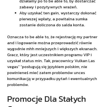
działamy po to be able to, by dostarczać
zabawy i pozytywnych wrażeń.
Aby uzyskać ten gain, wystarczy dokonać
pierwszej wpłaty, a powitalna sumka
zostanie doliczona do salda konta.
Oznacza to be able to, że rejestrację my partner
and i logowanie można przeprowadzić równie
wygodnie mhh mniejszych i większych ekranach.
Gracz, który jest uczestnikiem programu VIP i
uzyskał status min. Tak, pracownicy Vulkan Las
vegas” “posługują się językiem polskim, nie
powinieneś mieć zatem problemów unces
komunikacją w przypadku pytań i ewentualnych
problemów.
Promocje Dla Stałych