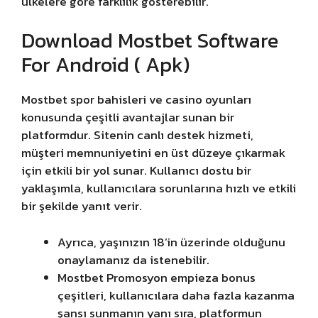
ülkelere göre farklılık gösterebilir.
Download Mostbet Software
For Android ( Apk)
Mostbet spor bahisleri ve casino oyunları
konusunda çeşitli avantajlar sunan bir
platformdur. Sitenin canlı destek hizmeti,
müşteri memnuniyetini en üst düzeye çıkarmak
için etkili bir yol sunar. Kullanıcı dostu bir
yaklaşımla, kullanıcılara sorunlarına hızlı ve etkili
bir şekilde yanıt verir.
Ayrıca, yaşınızın 18’in üzerinde olduğunu
onaylamanız da istenebilir.
Mostbet Promosyon empieza bonus
çeşitleri, kullanıcılara daha fazla kazanma
şansı sunmanın yanı sıra, platformun