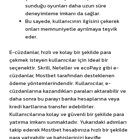
sunduğu oyunları daha uzun süre
deneyimleme imkanı da sağlar.
Bu sayede, kullanıcının ilgisini çekerek
onları memnuniyetle ayrılmaya teşvik
eder.
E-cüzdanlar, hızlı ve kolay bir şekilde para
çekmek isteyen kullanıcılar için ideal bir
seçenektir. Skrill, Neteller ve ecoPayz gibi e-
cüzdanlar, Mostbet tarafından desteklenen
ödeme yöntemlerindendir. Kullanıcılar, e-
cüzdanlarına kazandıkları paraları aktarabilir ve
daha sonra bu parayı banka hesaplarına veya
kredi kartlarına transfer edebilirler.
Kullanıcılarına kolay ve güvenli bir şekilde para
yatırma imkanı sunmaktadır. Yukarıdaki adımları
takip ederek Mostbet hesabınıza hızlı bir şekilde
para yatırabilir ve bahislerinizi keyifle