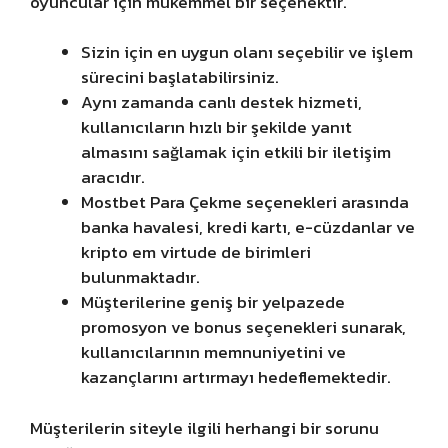
oyuncular için mükemmel bir seçenektir.
Sizin için en uygun olanı seçebilir ve işlem
sürecini başlatabilirsiniz.
Aynı zamanda canlı destek hizmeti,
kullanıcıların hızlı bir şekilde yanıt
almasını sağlamak için etkili bir iletişim
aracıdır.
Mostbet Para Çekme seçenekleri arasında
banka havalesi, kredi kartı, e-cüzdanlar ve
kripto em virtude de birimleri
bulunmaktadır.
Müşterilerine geniş bir yelpazede
promosyon ve bonus seçenekleri sunarak,
kullanıcılarının memnuniyetini ve
kazançlarını artırmayı hedeflemektedir.
Müşterilerin siteyle ilgili herhangi bir sorunu