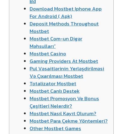
Bd
Download Mostbet Iphone App
For Android ( Apk)
Deposit Methods Throughout
Mostbet
Mostbet Com-un Digər
Məhsulları”
Mostbet Casino
Gaming Providers At Mostbet
Pul Vəsaitlərinin Yerləşdirilməsi
Və Çıxarılması Mostbet
Totalizator Mostbet
Mostbet Canlı Destek
Mostbet Promosyon Ve Bonus
Çeşitleri Nelerdir?
Mostbet Nasıl Kayıt Olurum?
Mostbet Para Çekme Yöntemleri?
Other Mostbet Games