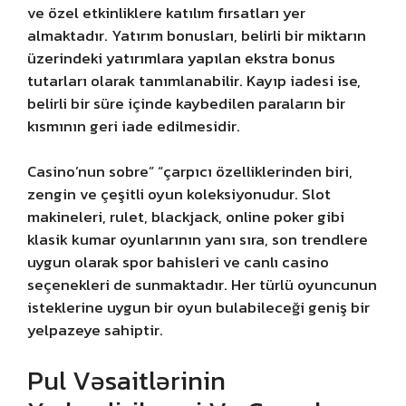
ve özel etkinliklere katılım fırsatları yer
almaktadır. Yatırım bonusları, belirli bir miktarın
üzerindeki yatırımlara yapılan ekstra bonus
tutarları olarak tanımlanabilir. Kayıp iadesi ise,
belirli bir süre içinde kaybedilen paraların bir
kısmının geri iade edilmesidir.
Casino’nun sobre” “çarpıcı özelliklerinden biri,
zengin ve çeşitli oyun koleksiyonudur. Slot
makineleri, rulet, blackjack, online poker gibi
klasik kumar oyunlarının yanı sıra, son trendlere
uygun olarak spor bahisleri ve canlı casino
seçenekleri de sunmaktadır. Her türlü oyuncunun
isteklerine uygun bir oyun bulabileceği geniş bir
yelpazeye sahiptir.
Pul Vəsaitlərinin