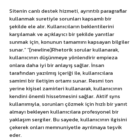
Sitenin canlı destek hizmeti, ayrıntılı paragraflar
kullanmak suretiyle sorunları kapsamlı bir
şekilde ele alır. Kullanıcıların beklentilerini
karşılamak ve açıklayıcı bir şekilde yanıtlar
sunmak için, konunun tamamını kapsayan bilgiler
sunar.” “[newline]Rhetorik sorular kullanarak,
kullanıcının düşünmeye yönlendirir empieza
onlara daha iyi bir anlayış sağlar. İnsan
tarafından yazılmış içeriği ile, kullanıcılara
samimi bir iletişim ortamı sunar. Resmi ton
yerine kişisel zamirleri kullanarak, kullanıcının
kendini önemli hissetmesini sağlar. Aktif syns
kullanımıyla, sorunları çözmek için hızlı bir yanıt
almayı bekleyen kullanıcılara profesyonel bir
yaklaşım sergiler. Bu sayede, kullanıcının ilgisini
çekerek onları memnuniyetle ayrılmaya teşvik
eder.