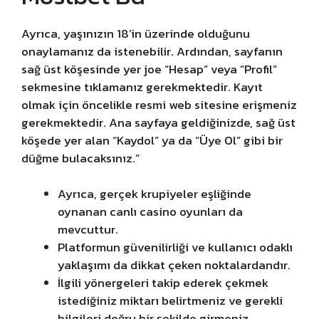
Ayrıca, yaşınızın 18’in üzerinde olduğunu
onaylamanız da istenebilir. Ardından, sayfanın
sağ üst köşesinde yer joe “Hesap” veya “Profil”
sekmesine tıklamanız gerekmektedir. Kayıt
olmak için öncelikle resmi web sitesine erişmeniz
gerekmektedir. Ana sayfaya geldiğinizde, sağ üst
köşede yer alan “Kaydol” ya da “Üye Ol” gibi bir
düğme bulacaksınız.”
Ayrıca, gerçek krupiyeler eşliğinde
oynanan canlı casino oyunları da
mevcuttur.
Platformun güvenilirliği ve kullanıcı odaklı
yaklaşımı da dikkat çeken noktalardandır.
İlgili yönergeleri takip ederek çekmek
istediğiniz miktarı belirtmeniz ve gerekli
bilgileri doğru bir şekilde girmeniz