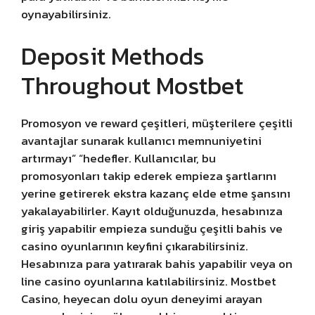
oynayabilirsiniz.
Deposit Methods
Throughout Mostbet
Promosyon ve reward çeşitleri, müşterilere çeşitli
avantajlar sunarak kullanıcı memnuniyetini
artırmayı” “hedefler. Kullanıcılar, bu
promosyonları takip ederek empieza şartlarını
yerine getirerek ekstra kazanç elde etme şansını
yakalayabilirler. Kayıt olduğunuzda, hesabınıza
giriş yapabilir empieza sunduğu çeşitli bahis ve
casino oyunlarının keyfini çıkarabilirsiniz.
Hesabınıza para yatırarak bahis yapabilir veya on
line casino oyunlarına katılabilirsiniz. Mostbet
Casino, heyecan dolu oyun deneyimi arayan