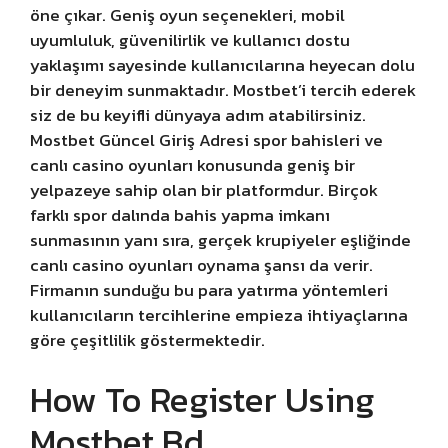
öne çıkar. Geniş oyun seçenekleri, mobil
uyumluluk, güvenilirlik ve kullanıcı dostu
yaklaşımı sayesinde kullanıcılarına heyecan dolu
bir deneyim sunmaktadır. Mostbet’i tercih ederek
siz de bu keyifli dünyaya adım atabilirsiniz.
Mostbet Güncel Giriş Adresi spor bahisleri ve
canlı casino oyunları konusunda geniş bir
yelpazeye sahip olan bir platformdur. Birçok
farklı spor dalında bahis yapma imkanı
sunmasının yanı sıra, gerçek krupiyeler eşliğinde
canlı casino oyunları oynama şansı da verir.
Firmanın sunduğu bu para yatırma yöntemleri
kullanıcıların tercihlerine empieza ihtiyaçlarına
göre çeşitlilik göstermektedir.
How To Register Using
Mostbet Bd