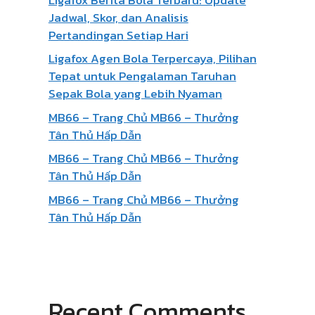
Jadwal, Skor, dan Analisis
Pertandingan Setiap Hari
Ligafox Agen Bola Terpercaya, Pilihan
Tepat untuk Pengalaman Taruhan
Sepak Bola yang Lebih Nyaman
MB66 – Trang Chủ MB66 – Thưởng
Tân Thủ Hấp Dẫn
MB66 – Trang Chủ MB66 – Thưởng
Tân Thủ Hấp Dẫn
MB66 – Trang Chủ MB66 – Thưởng
Tân Thủ Hấp Dẫn
Recent Comments