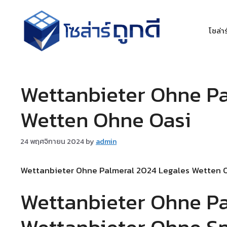
โซล่าร
Wettanbieter Ohne Pa
Wetten Ohne Oasi
24 พฤศจิกายน 2024
by
admin
Wettanbieter Ohne Palmeral 2024 Legales Wetten 
Wettanbieter Ohne Pa