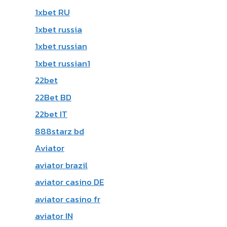
1xbet RU
1xbet russia
1xbet russian
1xbet russian1
22bet
22Bet BD
22bet IT
888starz bd
Aviator
aviator brazil
aviator casino DE
aviator casino fr
aviator IN