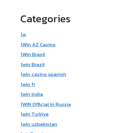
Categories
1w
1Win AZ Casino
1Win Brasil
1win Brazil
1win casino spanish
1win fr
1win India
1WIN Official In Russia
1win Turkiye
1win uzbekistan