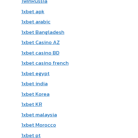
1winRussia
1xbet apk
1xbet arabic
1xbet Bangladesh
1xbet Casino AZ
1xbet casino BD
1xbet casino french
1xbet egypt
1xbet india
1xbet Korea
1xbet KR
1xbet malaysia
1xbet Morocco
1xbet pt