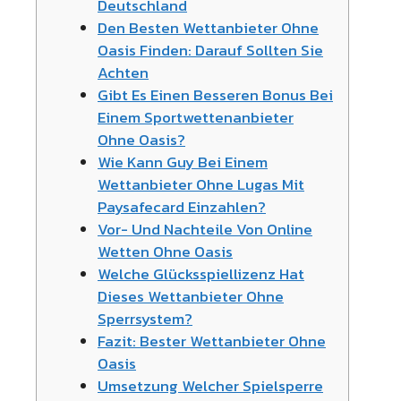
Deutschland
Den Besten Wettanbieter Ohne
Oasis Finden: Darauf Sollten Sie
Achten
Gibt Es Einen Besseren Bonus Bei
Einem Sportwettenanbieter
Ohne Oasis?
Wie Kann Guy Bei Einem
Wettanbieter Ohne Lugas Mit
Paysafecard Einzahlen?
Vor- Und Nachteile Von Online
Wetten Ohne Oasis
Welche Glücksspiellizenz Hat
Dieses Wettanbieter Ohne
Sperrsystem?
Fazit: Bester Wettanbieter Ohne
Oasis
Umsetzung Welcher Spielsperre