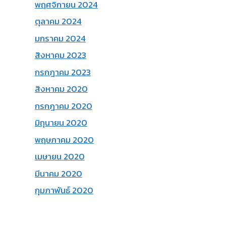
พฤศจิกายน 2024
ตุลาคม 2024
มกราคม 2024
สิงหาคม 2023
กรกฎาคม 2023
สิงหาคม 2020
กรกฎาคม 2020
มิถุนายน 2020
พฤษภาคม 2020
เมษายน 2020
มีนาคม 2020
กุมภาพันธ์ 2020