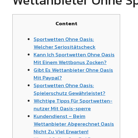
Wettanbieter Ohne S
Content
Sportwetten Ohne Oasis:
Welcher Seriositätscheck
Kann Ich Sportwetten Ohne Oasis
Mit Einem Wettbonus Zocken?
Gibt Es Wettanbieter Ohne Oasis
Mit Paypal?
Sportwetten Ohne Oasis:
Spielerschutz Gewährleistet?
Wichtige Tipps Für Sportwetten-
nutzer Mit Oasis-sperre
Kundendienst – Beim
Wettanbieter Abgerechnet Oasis
Nicht Zu Viel Erwarten!