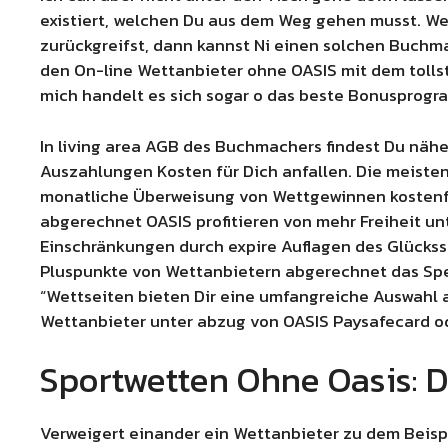
existiert, welchen Du aus dem Weg gehen musst. We
zurückgreifst, dann kannst Ni einen solchen Buchm
den On-line Wettanbieter ohne OASIS mit dem tollst
mich handelt es sich sogar o das beste Bonusprog
In living area AGB des Buchmachers findest Du nähe
Auszahlungen Kosten für Dich anfallen. Die meisten
monatliche Überweisung von Wettgewinnen kostenfr
abgerechnet OASIS profitieren von mehr Freiheit un
Einschränkungen durch expire Auflagen des Glückssp
Pluspunkte von Wettanbietern abgerechnet das Spe
“Wettseiten bieten Dir eine umfangreiche Auswahl a
Wettanbieter unter abzug von OASIS Paysafecard o
Sportwetten Ohne Oasis: D
Verweigert einander ein Wettanbieter zu dem Beisp