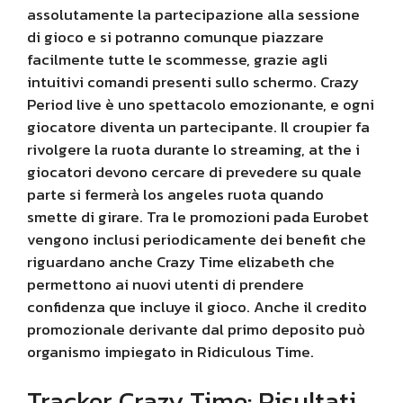
assolutamente la partecipazione alla sessione
di gioco e si potranno comunque piazzare
facilmente tutte le scommesse, grazie agli
intuitivi comandi presenti sullo schermo. Crazy
Period live è uno spettacolo emozionante, e ogni
giocatore diventa un partecipante. Il croupier fa
rivolgere la ruota durante lo streaming, at the i
giocatori devono cercare di prevedere su quale
parte si fermerà los angeles ruota quando
smette di girare. Tra le promozioni pada Eurobet
vengono inclusi periodicamente dei benefit che
riguardano anche Crazy Time elizabeth che
permettono ai nuovi utenti di prendere
confidenza que incluye il gioco. Anche il credito
promozionale derivante dal primo deposito può
organismo impiegato in Ridiculous Time.
Tracker Crazy Time: Risultati