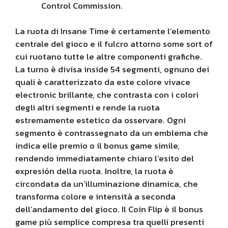
Control Commission.
La ruota di Insane Time è certamente l’elemento
centrale del gioco e il fulcro attorno some sort of
cui ruotano tutte le altre componenti grafiche.
La turno è divisa inside 54 segmenti, ognuno dei
quali è caratterizzato da este colore vivace
electronic brillante, che contrasta con i colori
degli altri segmenti e rende la ruota
estremamente estetico da osservare. Ogni
segmento è contrassegnato da un emblema che
indica elle premio o il bonus game simile,
rendendo immediatamente chiaro l’esito del
expresión della ruota. Inoltre, la ruota è
circondata da un’illuminazione dinamica, che
transforma colore e intensità a seconda
dell’andamento del gioco. Il Coin Flip è il bonus
game più semplice compresa tra quelli presenti