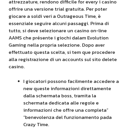
attrezzature, rendono difficile for every i casino
offrire una versione trial gratuita. Per poter
giocare a soldi veri a Outrageous Time, è
essenziale seguire alcuni passaggi. Prima di
tutto, si deve selezionare un casino on-line
AAMS che présente i giochi dalam Evolution
Gaming nella propria selezione. Dopo aver
effettuato questa scelta, si tem que procedere
alla registrazione di un accounts sul sito delete
casino.
I giocatori possono facilmente accedere a
new queste informazioni direttamente
dalla schermata boss, tramita la
schermata dedicata alle regole e
informazioni che offre una completa”
“benevolenza del funzionamento pada
Crazy Time.