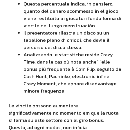
Questa percentuale indica, in pensiero,
quanto del denaro scommesso in el gioco
viene restituito ai giocatori fondo forma di
vincite nel lungo menstruación.
Il presentatore rilascia un disco su un
tabellone pieno di chiodi, che devia il
percorso del disco stesso.
Analizzando le statistiche reside Crazy
Time, dans le cas où nota anche” “elle
bonus più frequente è Coin Flip, seguito da
Cash Hunt, Pachinko, electronic infine
Crazy Moment, che appare disadvantage
minore frequenza.
Le vincite possono aumentare
significativamente no momento em que la ruota
si ferma su este settore con el giro bonus.
Questo, ad ogni modos, non inficia