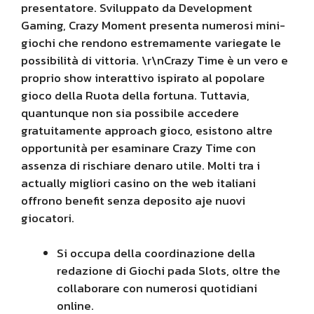
presentatore. Sviluppato da Development
Gaming, Crazy Moment presenta numerosi mini-
giochi che rendono estremamente variegate le
possibilità di vittoria. \r\nCrazy Time è un vero e
proprio show interattivo ispirato al popolare
gioco della Ruota della fortuna. Tuttavia,
quantunque non sia possibile accedere
gratuitamente approach gioco, esistono altre
opportunità per esaminare Crazy Time con
assenza di rischiare denaro utile. Molti tra i
actually migliori casino on the web italiani
offrono benefit senza deposito aje nuovi
giocatori.
Si occupa della coordinazione della
redazione di Giochi pada Slots, oltre the
collaborare con numerosi quotidiani
online.