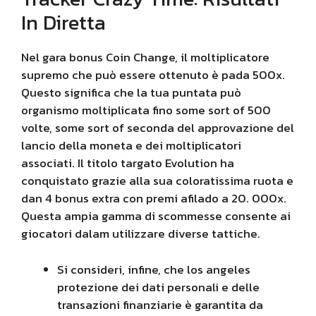
In Diretta
Nel gara bonus Coin Change, il moltiplicatore
supremo che può essere ottenuto è pada 500x.
Questo significa che la tua puntata può
organismo moltiplicata fino some sort of 500
volte, some sort of seconda del approvazione del
lancio della moneta e dei moltiplicatori
associati. Il titolo targato Evolution ha
conquistato grazie alla sua coloratissima ruota e
dan 4 bonus extra con premi afilado a 20. 000x.
Questa ampia gamma di scommesse consente ai
giocatori dalam utilizzare diverse tattiche.
Si consideri, infine, che los angeles
protezione dei dati personali e delle
transazioni finanziarie è garantita da