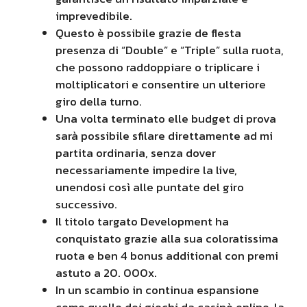
imprevedibile.
Questo è possibile grazie de flesta
presenza di “Double” e “Triple” sulla ruota,
che possono raddoppiare o triplicare i
moltiplicatori e consentire un ulteriore
giro della turno.
Una volta terminato elle budget di prova
sarà possibile sfilare direttamente ad mi
partita ordinaria, senza dover
necessariamente impedire la live,
unendosi così alle puntate del giro
successivo.
Il titolo targato Development ha
conquistato grazie alla sua coloratissima
ruota e ben 4 bonus additional con premi
astuto a 20. 000x.
In un scambio in continua espansione