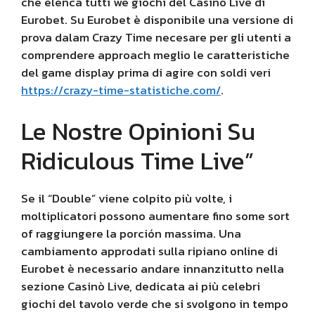
che elenca tutti we giochi del Casinò Live di
Eurobet. Su Eurobet è disponibile una versione di
prova dalam Crazy Time necesare per gli utenti a
comprendere approach meglio le caratteristiche
del game display prima di agire con soldi veri
https://crazy-time-statistiche.com/
.
Le Nostre Opinioni Su
Ridiculous Time Live”
Se il “Double” viene colpito più volte, i
moltiplicatori possono aumentare fino some sort
of raggiungere la porción massima. Una
cambiamento approdati sulla ripiano online di
Eurobet è necessario andare innanzitutto nella
sezione Casinò Live, dedicata ai più celebri
giochi del tavolo verde che si svolgono in tempo