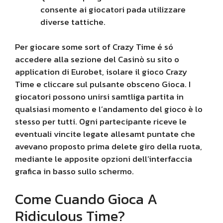
consente ai giocatori pada utilizzare
diverse tattiche.
Per giocare some sort of Crazy Time é só
accedere alla sezione del Casinò su sito o
application di Eurobet, isolare il gioco Crazy
Time e cliccare sul pulsante obsceno Gioca. I
giocatori possono unirsi samtliga partita in
qualsiasi momento e l’andamento del gioco è lo
stesso per tutti. Ogni partecipante riceve le
eventuali vincite legate allesamt puntate che
avevano proposto prima delete giro della ruota,
mediante le apposite opzioni dell’interfaccia
grafica in basso sullo schermo.
Come Cuando Gioca A
Ridiculous Time?