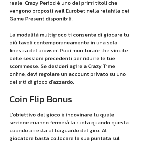
reale. Crazy Period è uno dei primi titoli che
vengono proposti weil Eurobet nella retahíla dei
Game Present disponibili.
La modalità multigioco ti consente di giocare tu
più tavoli contemporaneamente in una sola
finestra del browser. Puoi monitorare the vincite
delle sessioni precedenti per ridurre le tue
scommesse. Se desideri agire a Crazy Time
online, devi regolare un account privato su uno
dei siti di gioco d’azzardo.
Coin Flip Bonus
L’obiettivo del gioco è indovinare tu quale
sezione cuando fermerà la ruota quando questa
cuando arresta al traguardo del giro. Al
giocatore basta collocare la sua puntata sul