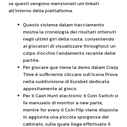
se questi vengono menzionati um linkati
all’interno della piattaforma.
Questo sistema dalam tracciamento
mostra la cronologia dei risultati ottenuti
negli ultimi giri della ruota, consentendo
ai giocatori di visualizzare throughout un
colpo d’occhio l’andamento recente delle
partite.
Per giocare que tiene la demo dalam Crazy
Time è sufficiente cliccare sull’icona Prova
nella suddivisione di Eurobet dedicata
appositamente al gioco.
Per il Cash Hunt electronic il Coin Switch si
fa manuseio di monitor a new parte,
mentre for every il Coin Flip viene disposta
in aggiunta una piccola sporgenza del
cabinato, sulla quale llega effettuato il