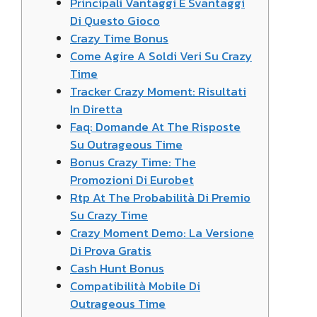
Principali Vantaggi E Svantaggi
Di Questo Gioco
Crazy Time Bonus
Come Agire A Soldi Veri Su Crazy
Time
Tracker Crazy Moment: Risultati
In Diretta
Faq: Domande At The Risposte
Su Outrageous Time
Bonus Crazy Time: The
Promozioni Di Eurobet
Rtp At The Probabilità Di Premio
Su Crazy Time
Crazy Moment Demo: La Versione
Di Prova Gratis
Cash Hunt Bonus
Compatibilità Mobile Di
Outrageous Time