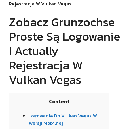
Rejestracja W Vulkan Vegas!
Zobacz Grunzochse
Proste Są Logowanie
I Actually
Rejestracja W
Vulkan Vegas
Content
Logowanie Do Vulkan Vegas W
Wersji Mobilnej