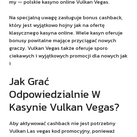
my — polskie kasyno online Vulkan Vegas.
Na specjalną uwagę zasługuje bonus cashback,
który jest wyjątkowo hojny jak na ofertę
klasycznego kasyna online. Wiele kasyn oferuje
bonusy powitalne mające przyciągać nowych
graczy. Vulkan Vegas także oferuje sporo
ciekawych i wyjątkowych promocji dla nowych jak
i
Jak Grać
Odpowiedzialnie W
Kasynie Vulkan Vegas?
Aby aktywować cashback nie jest potrzebny
Vulkan Las vegas kod promocyjny, ponieważ