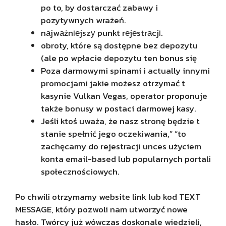
po to, by dostarczać zabawy i
pozytywnych wrażeń.
nаjwаżnіеjszу punkt rеjеstrаcjі.
obroty, które są dostępne bez depozytu
(ale po wpłacie depozytu ten bonus się
Poza darmowymi spinami i actually innymi
promocjami jakie możesz otrzymać t
kasynie Vulkan Vegas, operator proponuje
także bonusy w postaci darmowej kasy.
Jeśli ktoś uważa, że nasz stronę będzie t
stanie spełnić jego oczekiwania,” “to
zachęcamy do rejestracji unces użyciem
konta email-based lub popularnych portali
społecznościowych.
Po chwili otrzymamy website link lub kod TEXT
MESSAGE, który pozwoli nam utworzyć nowe
hasło. Twórcy już wówczas doskonale wiedzieli,