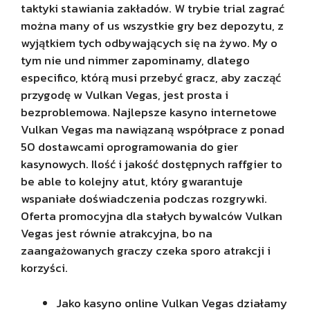
taktyki stawiania zakładów. W trybie trial zagrać
można many of us wszystkie gry bez depozytu, z
wyjątkiem tych odbywających się na żywo. My o
tym nie und nimmer zapominamy, dlatego
especifico, którą musi przebyć gracz, aby zacząć
przygodę w Vulkan Vegas, jest prosta i
bezproblemowa. Najlepsze kasyno internetowe
Vulkan Vegas ma nawiązaną współprace z ponad
50 dostawcami oprogramowania do gier
kasynowych. Ilość i jakość dostępnych raffgier to
be able to kolejny atut, który gwarantuje
wspaniałe doświadczenia podczas rozgrywki.
Oferta promocyjna dla stałych bywalców Vulkan
Vegas jest równie atrakcyjna, bo na
zaangażowanych graczy czeka sporo atrakcji i
korzyści.
Jako kasyno online Vulkan Vegas działamy