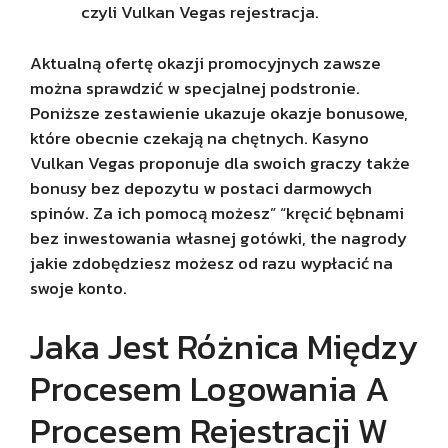
czyli Vulkan Vegas rejestracja.
Aktualną ofertę okazji promocyjnych zawsze
można sprawdzić w specjalnej podstronie.
Poniższe zestawienie ukazuje okazje bonusowe,
które obecnie czekają na chętnych. Kasyno
Vulkan Vegas proponuje dla swoich graczy także
bonusy bez depozytu w postaci darmowych
spinów. Za ich pomocą możesz” “kręcić bębnami
bez inwestowania własnej gotówki, the nagrody
jakie zdobędziesz możesz od razu wypłacić na
swoje konto.
Jaka Jest Różnica Między
Procesem Logowania A
Procesem Rejestracji W