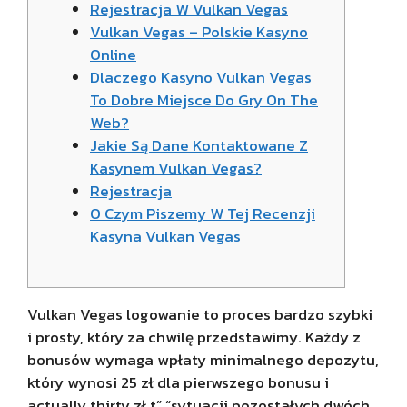
Rejestracja W Vulkan Vegas
Vulkan Vegas – Polskie Kasyno
Online
Dlaczego Kasyno Vulkan Vegas
To Dobre Miejsce Do Gry On The
Web?
Jakie Są Dane Kontaktowane Z
Kasynem Vulkan Vegas?
Rejestracja
O Czym Piszemy W Tej Recenzji
Kasyna Vulkan Vegas
Vulkan Vegas logowanie to proces bardzo szybki
i prosty, który za chwilę przedstawimy. Każdy z
bonusów wymaga wpłaty minimalnego depozytu,
który wynosi 25 zł dla pierwszego bonusu i
actually thirty zł t” “sytuacji pozostałych dwóch