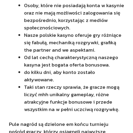
Osoby, które nie posiadają konta w kasynie
oraz nie mają możliwości zalogowania się
bezpośrednio, korzystając z mediów
społecznościowych.
Nasze polskie kasyno oferuje gry różniące
się fabułą, mechaniką rozgrywki, grafiką
the partner and we aspektami.
Od lat cechą charakterystyczną naszego
kasyna jest bogata oferta bonusowa.
do kilku dni, aby konto zostało
aktywowane.
Taki stan rzeczy sprawia, że gracze mogą
liczyć mhh unikalny gameplay, różne
atrakcyjne funkcje bonusowe i przede
wszystkim na w pełni uczciwą rozgrywkę.
Pule nagród są dzielone em końcu turnieju
pośród graczy, którzy osiągnęli najwyższe