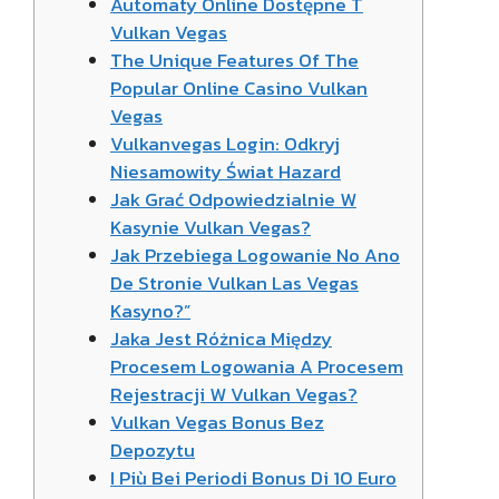
Automaty Online Dostępne T
Vulkan Vegas
The Unique Features Of The
Popular Online Casino Vulkan
Vegas
Vulkanvegas Login: Odkryj
Niesamowity Świat Hazard
Jak Grać Odpowiedzialnie W
Kasynie Vulkan Vegas?
Jak Przebiega Logowanie No Ano
De Stronie Vulkan Las Vegas
Kasyno?”
Jaka Jest Różnica Między
Procesem Logowania A Procesem
Rejestracji W Vulkan Vegas?
Vulkan Vegas Bonus Bez
Depozytu
I Più Bei Periodi Bonus Di 10 Euro