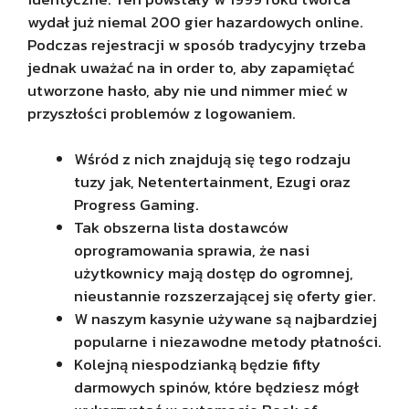
wydał już niemal 200 gier hazardowych online.
Podczas rejestracji w sposób tradycyjny trzeba
jednak uważać na in order to, aby zapamiętać
utworzone hasło, aby nie und nimmer mieć w
przyszłości problemów z logowaniem.
Wśród z nich znajdują się tego rodzaju
tuzy jak, Netentertainment, Ezugi oraz
Progress Gaming.
Tak obszerna lista dostawców
oprogramowania sprawia, że nasi
użytkownicy mają dostęp do ogromnej,
nieustannie rozszerzającej się oferty gier.
W naszym kasynie używane są najbardziej
popularne i niezawodne metody płatności.
Kolejną niespodzianką będzie fifty
darmowych spinów, które będziesz mógł