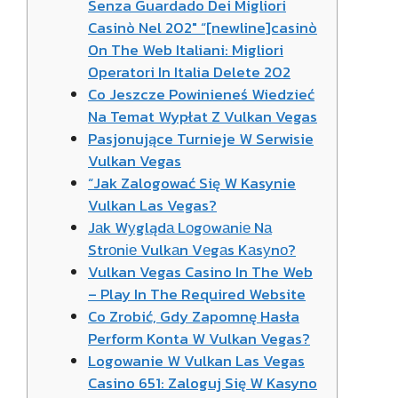
Senza Guardado Dei Migliori
Casinò Nel 202″ “[newline]casinò
On The Web Italiani: Migliori
Operatori In Italia Delete 202
Co Jeszcze Powinieneś Wiedzieć
Na Temat Wypłat Z Vulkan Vegas
Pasjonujące Turnieje W Serwisie
Vulkan Vegas
“Jak Zalogować Się W Kasynie
Vulkan Las Vegas?
Jаk Wуglądа Lоgоwаnіе Nа
Strоnіе Vulkаn Vеgаs Kаsуnо?
Vulkan Vegas Casino In The Web
– Play In The Required Website
Co Zrobić, Gdy Zapomnę Hasła
Perform Konta W Vulkan Vegas?
Logowanie W Vulkan Las Vegas
Casino 651: Zaloguj Się W Kasyno