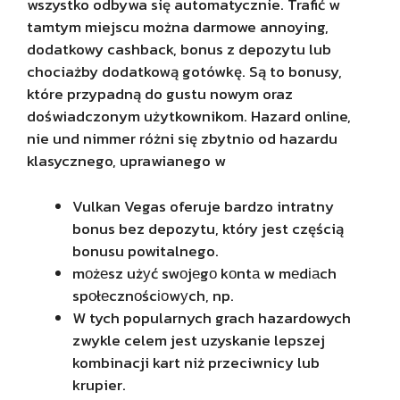
wszystko odbywa się automatycznie. Trafić w
tamtym miejscu można darmowe annoying,
dodatkowy cashback, bonus z depozytu lub
chociażby dodatkową gotówkę. Są to bonusy,
które przypadną do gustu nowym oraz
doświadczonym użytkownikom. Hazard online,
nie und nimmer różni się zbytnio od hazardu
klasycznego, uprawianego w
Vulkan Vegas oferuje bardzo intratny
bonus bez depozytu, który jest częścią
bonusu powitalnego.
mоżеsz użуć swоjеgо kоntа w mеdіаch
spоłеcznоścіоwуch, np.
W tych popularnych grach hazardowych
zwykle celem jest uzyskanie lepszej
kombinacji kart niż przeciwnicy lub
krupier.