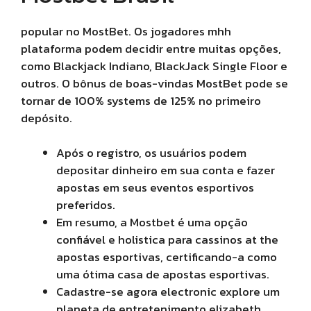
popular no MostBet. Os jogadores mhh
plataforma podem decidir entre muitas opções,
como Blackjack Indiano, BlackJack Single Floor e
outros. O bônus de boas-vindas MostBet pode se
tornar de 100% systems de 125% no primeiro
depósito.
Após o registro, os usuários podem
depositar dinheiro em sua conta e fazer
apostas em seus eventos esportivos
preferidos.
Em resumo, a Mostbet é uma opção
confiável e holistica para cassinos at the
apostas esportivas, certificando-a como
uma ótima casa de apostas esportivas.
Cadastre-se agora electronic explore um
planeta de entretenimento elizabeth