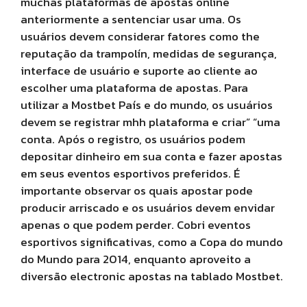
muchas plataformas de apostas online
anteriormente a sentenciar usar uma. Os
usuários devem considerar fatores como the
reputação da trampolín, medidas de segurança,
interface de usuário e suporte ao cliente ao
escolher uma plataforma de apostas. Para
utilizar a Mostbet País e do mundo, os usuários
devem se registrar mhh plataforma e criar” “uma
conta. Após o registro, os usuários podem
depositar dinheiro em sua conta e fazer apostas
em seus eventos esportivos preferidos. É
importante observar os quais apostar pode
producir arriscado e os usuários devem envidar
apenas o que podem perder. Cobri eventos
esportivos significativas, como a Copa do mundo
do Mundo para 2014, enquanto aproveito a
diversão electronic apostas na tablado Mostbet.