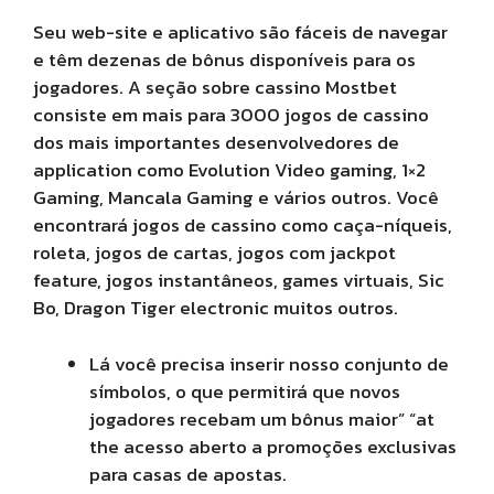
Seu web-site e aplicativo são fáceis de navegar
e têm dezenas de bônus disponíveis para os
jogadores. A seção sobre cassino Mostbet
consiste em mais para 3000 jogos de cassino
dos mais importantes desenvolvedores de
application como Evolution Video gaming, 1×2
Gaming, Mancala Gaming e vários outros. Você
encontrará jogos de cassino como caça-níqueis,
roleta, jogos de cartas, jogos com jackpot
feature, jogos instantâneos, games virtuais, Sic
Bo, Dragon Tiger electronic muitos outros.
Lá você precisa inserir nosso conjunto de
símbolos, o que permitirá que novos
jogadores recebam um bônus maior” “at
the acesso aberto a promoções exclusivas
para casas de apostas.