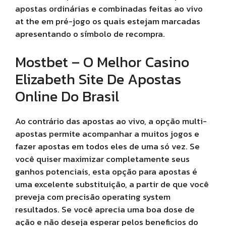
apostas ordinárias e combinadas feitas ao vivo
at the em pré-jogo os quais estejam marcadas
apresentando o símbolo de recompra.
Mostbet – O Melhor Casino
Elizabeth Site De Apostas
Online Do Brasil
Ao contrário das apostas ao vivo, a opção multi-
apostas permite acompanhar a muitos jogos e
fazer apostas em todos eles de uma só vez. Se
você quiser maximizar completamente seus
ganhos potenciais, esta opção para apostas é
uma excelente substituição, a partir de que você
preveja com precisão operating system
resultados. Se você aprecia uma boa dose de
ação e não deseja esperar pelos beneficios do