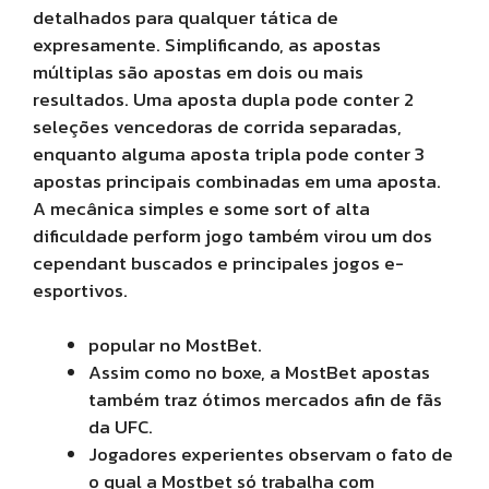
detalhados para qualquer tática de
expresamente. Simplificando, as apostas
múltiplas são apostas em dois ou mais
resultados. Uma aposta dupla pode conter 2
seleções vencedoras de corrida separadas,
enquanto alguma aposta tripla pode conter 3
apostas principais combinadas em uma aposta.
A mecânica simples e some sort of alta
dificuldade perform jogo também virou um dos
cependant buscados e principales jogos e-
esportivos.
popular no MostBet.
Assim como no boxe, a MostBet apostas
também traz ótimos mercados afin de fãs
da UFC.
Jogadores experientes observam o fato de
o qual a Mostbet só trabalha com