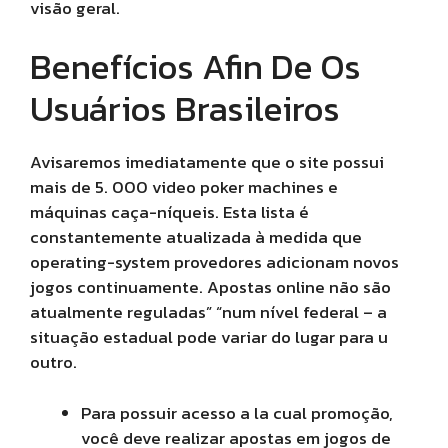
visão geral.
Benefícios Afin De Os
Usuários Brasileiros
Avisaremos imediatamente que o site possui
mais de 5. 000 video poker machines e
máquinas caça-níqueis. Esta lista é
constantemente atualizada à medida que
operating-system provedores adicionam novos
jogos continuamente. Apostas online não são
atualmente reguladas” “num nível federal – a
situação estadual pode variar do lugar para u
outro.
Para possuir acesso a la cual promoção,
você deve realizar apostas em jogos de