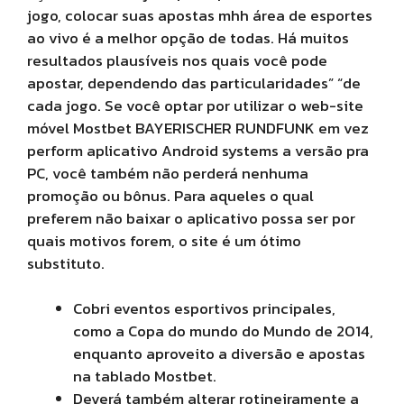
jogo, colocar suas apostas mhh área de esportes
ao vivo é a melhor opção de todas. Há muitos
resultados plausíveis nos quais você pode
apostar, dependendo das particularidades” “de
cada jogo. Se você optar por utilizar o web-site
móvel Mostbet BAYERISCHER RUNDFUNK em vez
perform aplicativo Android systems a versão pra
PC, você também não perderá nenhuma
promoção ou bônus. Para aqueles o qual
preferem não baixar o aplicativo possa ser por
quais motivos forem, o site é um ótimo
substituto.
Cobri eventos esportivos principales,
como a Copa do mundo do Mundo de 2014,
enquanto aproveito a diversão e apostas
na tablado Mostbet.
Deverá também alterar rotineiramente a