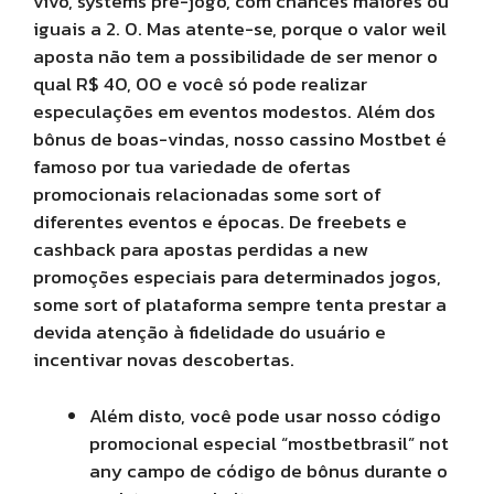
vivo, systems pré-jogo, com chances maiores ou
iguais a 2. 0. Mas atente-se, porque o valor weil
aposta não tem a possibilidade de ser menor o
qual R$ 40, 00 e você só pode realizar
especulações em eventos modestos. Além dos
bônus de boas-vindas, nosso cassino Mostbet é
famoso por tua variedade de ofertas
promocionais relacionadas some sort of
diferentes eventos e épocas. De freebets e
cashback para apostas perdidas a new
promoções especiais para determinados jogos,
some sort of plataforma sempre tenta prestar a
devida atenção à fidelidade do usuário e
incentivar novas descobertas.
Além disto, você pode usar nosso código
promocional especial “mostbetbrasil” not
any campo de código de bônus durante o