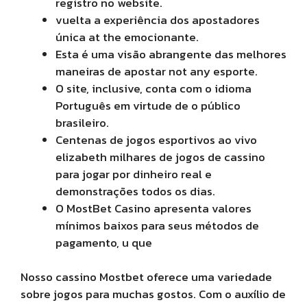
registro no website.
vuelta a experiência dos apostadores
única at the emocionante.
Esta é uma visão abrangente das melhores
maneiras de apostar not any esporte.
O site, inclusive, conta com o idioma
Português em virtude de o público
brasileiro.
Centenas de jogos esportivos ao vivo
elizabeth milhares de jogos de cassino
para jogar por dinheiro real e
demonstrações todos os dias.
O MostBet Casino apresenta valores
mínimos baixos para seus métodos de
pagamento, u que
Nosso cassino Mostbet oferece uma variedade
sobre jogos para muchas gostos. Com o auxílio de