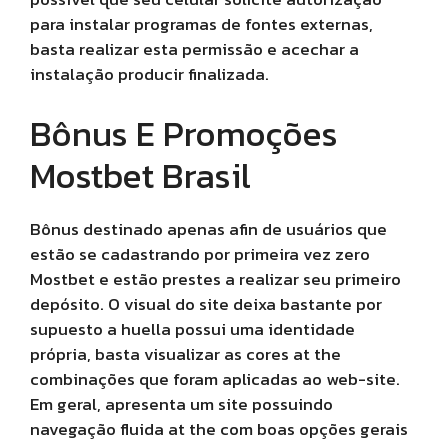
para instalar programas de fontes externas,
basta realizar esta permissão e acechar a
instalação producir finalizada.
Bônus E Promoções
Mostbet Brasil
Bônus destinado apenas afin de usuários que
estão se cadastrando por primeira vez zero
Mostbet e estão prestes a realizar seu primeiro
depósito. O visual do site deixa bastante por
supuesto a huella possui uma identidade
própria, basta visualizar as cores at the
combinações que foram aplicadas ao web-site.
Em geral, apresenta um site possuindo
navegação fluida at the com boas opções gerais