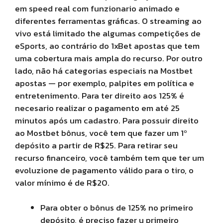
em speed real com funzionario animado e
diferentes ferramentas gráficas. O streaming ao
vivo está limitado the algumas competições de
eSports, ao contrário do 1xBet apostas que tem
uma cobertura mais ampla do recurso. Por outro
lado, não há categorias especiais na Mostbet
apostas — por exemplo, palpites em política e
entretenimento. Para ter direito aos 125% é
necesario realizar o pagamento em até 25
minutos após um cadastro. Para possuir direito
ao Mostbet bônus, você tem que fazer um 1º
depósito a partir de R$25. Para retirar seu
recurso financeiro, você também tem que ter um
evoluzione de pagamento válido para o tiro, o
valor mínimo é de R$20.
Para obter o bônus de 125% no primeiro
depósito, é preciso fazer u primeiro