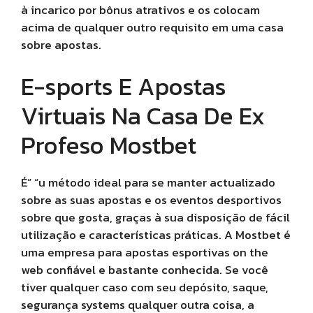
à incarico por bônus atrativos e os colocam
acima de qualquer outro requisito em uma casa
sobre apostas.
E-sports E Apostas
Virtuais Na Casa De Ex
Profeso Mostbet
É” “u método ideal para se manter actualizado
sobre as suas apostas e os eventos desportivos
sobre que gosta, graças à sua disposição de fácil
utilização e características práticas. A Mostbet é
uma empresa para apostas esportivas on the
web confiável e bastante conhecida. Se você
tiver qualquer caso com seu depósito, saque,
segurança systems qualquer outra coisa, a