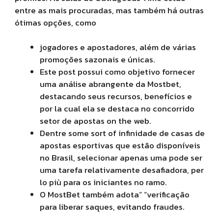
entre as mais procuradas, mas também há outras
ótimas opções, como
jogadores e apostadores, além de várias
promoções sazonais e únicas.
Este post possui como objetivo fornecer
uma análise abrangente da Mostbet,
destacando seus recursos, benefícios e
por la cual ela se destaca no concorrido
setor de apostas on the web.
Dentre some sort of infinidade de casas de
apostas esportivas que estão disponíveis
no Brasil, selecionar apenas uma pode ser
uma tarefa relativamente desafiadora, per
lo più para os iniciantes no ramo.
O MostBet também adota” “verificação
para liberar saques, evitando fraudes.