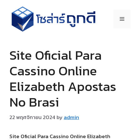
Site Oficial Para
Cassino Online
Elizabeth Apostas
No Brasi
22 พฤศจิกายน 2024
by
admin
Site Oficial Para Cassino Online Elizabeth