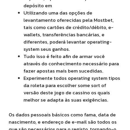
depósito em
Utilizando uma das opções de
levantamento oferecidas pela Mostbet,
tais como cartões de crédito/débito, e-
wallets, transferências bancárias, e
diferentes, poderá levantar operating-
system seus ganhos.
Tudo isso é feito afin de armar você
através do conhecimento necessário para
fazer apostas mais bem sucedidas.
Experimente todos operating system tipos
da roleta para escolher some sort of
versão deste jogo de cassino os quais
melhor se adapta às suas exigências.
Os dados pessoais básicos como fama, data de
nascimento, e endereço de e-mail são todos os
que são necessários para o registo, tornando-o