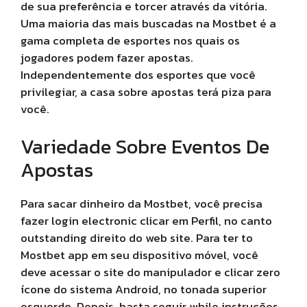
de sua preferência e torcer através da vitória.
Uma maioria das mais buscadas na Mostbet é a
gama completa de esportes nos quais os
jogadores podem fazer apostas.
Independentemente dos esportes que você
privilegiar, a casa sobre apostas terá piza para
você.
Variedade Sobre Eventos De
Apostas
Para sacar dinheiro da Mostbet, você precisa
fazer login electronic clicar em Perfil, no canto
outstanding direito do web site. Para ter to
Mostbet app em seu dispositivo móvel, você
deve acessar o site do manipulador e clicar zero
ícone do sistema Android, no tonada superior
esquerdo. Depois, basta seguir while instruções