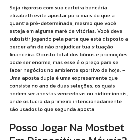
Seja rigoroso com sua carteira bancária
elizabeth evite apostar puro mais do que a
quantia pré-determinada, mesmo que você
esteja em alguma maré de vitórias. Você deve
subsistir jogando pela parte que está disposto a
perder afin de não prejudicar tua situação
financeira. O custo total dos bônus e promoções
pode ser enorme, mas esse é o preço para se
fazer negócios no ambiente sportivo de hoje. –
Uma aposta dupla é uma expresamente que
consiste no ano de duas seleções, os quais
podem ser apostas vencedoras ou bidirecionais,
onde os lucro da primeira intencionadamente
são usados lo que segunda aposta.
Posso Jogar Na Mostbet