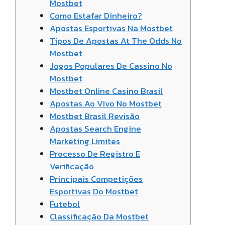
Mostbet
Como Estafar Dinheiro?
Apostas Esportivas Na Mostbet
Tipos De Apostas At The Odds No
Mostbet
Jogos Populares De Cassino No
Mostbet
Mostbet Online Casino Brasil
Apostas Ao Vivo No Mostbet
Mostbet Brasil Revisão
Apostas Search Engine
Marketing Limites
Processo De Registro E
Verificação
Principais Competições
Esportivas Do Mostbet
Futebol
Classificação Da Mostbet