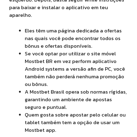
para baixar e instalar o aplicativo em teu
aparelho.
Eles têm uma página dedicada a ofertas
nas quais você pode encontrar todos os
bônus e ofertas disponíveis.
Se você optar por utilizar o site móvel
Mostbet BR em vez perform aplicativo
Android systems a versão afin de PC, você
também não perderá nenhuma promoção
ou bônus.
A Mostbet Brasil opera sob normas rígidas,
garantindo um ambiente de apostas
seguro e puntual.
Quem gosta sobre apostar pelo celular ou
tablet também tem a opção de usar um
Mostbet app.