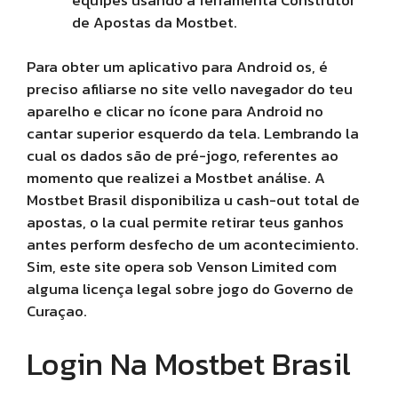
de Apostas da Mostbet.
Para obter um aplicativo para Android os, é
preciso afiliarse no site vello navegador do teu
aparelho e clicar no ícone para Android no
cantar superior esquerdo da tela. Lembrando la
cual os dados são de pré-jogo, referentes ao
momento que realizei a Mostbet análise. A
Mostbet Brasil disponibiliza u cash-out total de
apostas, o la cual permite retirar teus ganhos
antes perform desfecho de um acontecimiento.
Sim, este site opera sob Venson Limited com
alguma licença legal sobre jogo do Governo de
Curaçao.
Login Na Mostbet Brasil