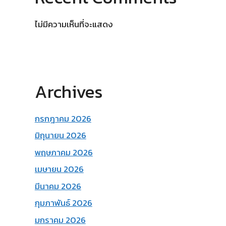
ไม่มีความเห็นที่จะแสดง
Archives
กรกฎาคม 2026
มิถุนายน 2026
พฤษภาคม 2026
เมษายน 2026
มีนาคม 2026
กุมภาพันธ์ 2026
มกราคม 2026