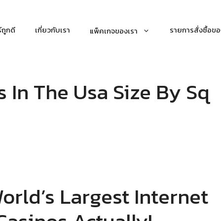
์ถูกดี
เกี่ยวกับเรา
รายการสั่งซื้อขอ
แพ็คเกจของเรา
s In The Usa Size By Sq
orld’s Largest Internet