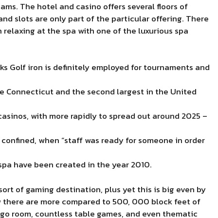
ams. The hotel and casino offers several floors of
and slots are only part of the particular offering. There
n relaxing at the spa with one of the luxurious spa
ks Golf iron is definitely employed for tournaments and
e Connecticut and the second largest in the United
casinos, with more rapidly to spread out around 2025 –
s confined, when “staff was ready for someone in order
 spa have been created in the year 2010.
ort of gaming destination, plus yet this is big even by
w there are more compared to 500, 000 block feet of
ingo room, countless table games, and even thematic