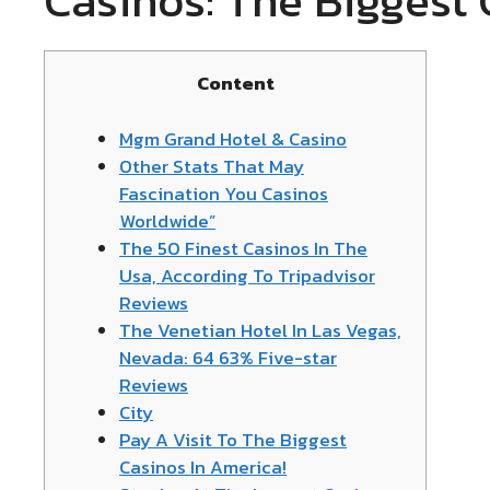
Casinos: The Biggest 
Content
Mgm Grand Hotel & Casino
Other Stats That May
Fascination You Casinos
Worldwide”
The 50 Finest Casinos In The
Usa, According To Tripadvisor
Reviews
The Venetian Hotel In Las Vegas,
Nevada: 64 63% Five-star
Reviews
City
Pay A Visit To The Biggest
Casinos In America!