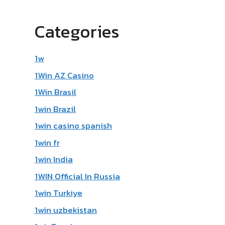
Categories
1w
1Win AZ Casino
1Win Brasil
1win Brazil
1win casino spanish
1win fr
1win India
1WIN Official In Russia
1win Turkiye
1win uzbekistan