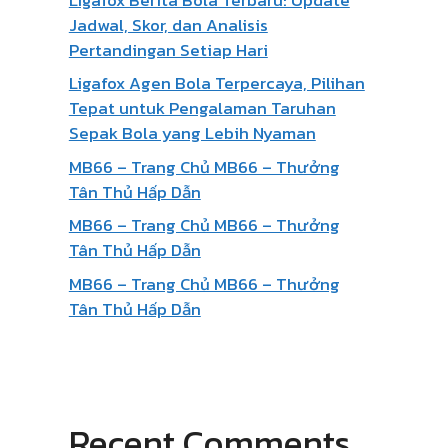
Jadwal, Skor, dan Analisis
Pertandingan Setiap Hari
Ligafox Agen Bola Terpercaya, Pilihan
Tepat untuk Pengalaman Taruhan
Sepak Bola yang Lebih Nyaman
MB66 – Trang Chủ MB66 – Thưởng
Tân Thủ Hấp Dẫn
MB66 – Trang Chủ MB66 – Thưởng
Tân Thủ Hấp Dẫn
MB66 – Trang Chủ MB66 – Thưởng
Tân Thủ Hấp Dẫn
Recent Comments