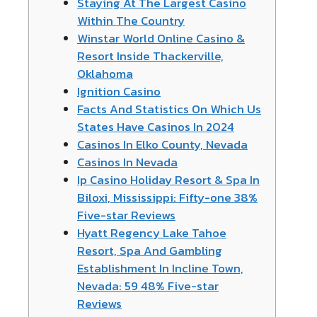
Staying At The Largest Casino
Within The Country
Winstar World Online Casino &
Resort Inside Thackerville,
Oklahoma
Ignition Casino
Facts And Statistics On Which Us
States Have Casinos In 2024
Casinos In Elko County, Nevada
Casinos In Nevada
Ip Casino Holiday Resort & Spa In
Biloxi, Mississippi: Fifty-one 38%
Five-star Reviews
Hyatt Regency Lake Tahoe
Resort, Spa And Gambling
Establishment In Incline Town,
Nevada: 59 48% Five-star
Reviews