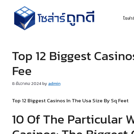
โซล่าร
Top 12 Biggest Casino
Fee
8 ธันวาคม 2024
by
admin
Top 12 Biggest Casinos In The Usa Size By Sq Feet
10 Of The Particular W